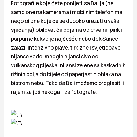
Fotografije koje ćete ponijeti sa Balija (ne
samo one na kamerama i mobilnim telefonima,
nego oi one koje će se duboko urezati u vaša
sjećanja) obilovat će bojama od crvene, pink i
purpurne kakvo je najčešće nebo dok Sunce
zalazi, intenzivno plave, tirkizne i svjetlopave
nijanse vode, mnogih nijansi sive od
vulkanskog pijeska, nijansi zelene sa kaskadnih
rižinih polja do bijele od paperjastih oblaka na
bistrom nebu. Tako da Bali možemo proglasiti i
rajem za još nekoga – za fotografe.