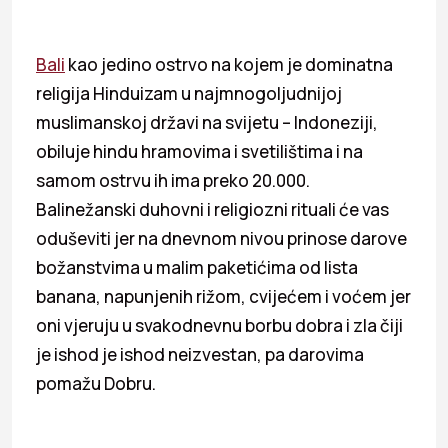
Bali
kao jedino ostrvo na kojem je dominatna
religija Hinduizam u najmnogoljudnijoj
muslimanskoj državi na svijetu – Indoneziji,
obiluje hindu hramovima i svetilištima i na
samom ostrvu ih ima preko 20.000.
Balinežanski duhovni i religiozni rituali će vas
oduševiti jer na dnevnom nivou prinose darove
božanstvima u malim paketićima od lista
banana, napunjenih rižom, cvijećem i voćem jer
oni vjeruju u svakodnevnu borbu dobra i zla čiji
je ishod je ishod neizvestan, pa darovima
pomažu Dobru.