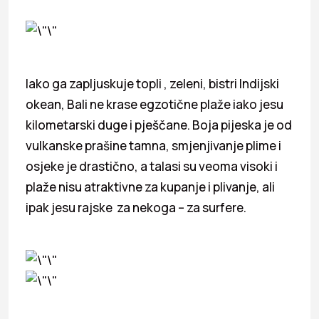
Iako ga zapljuskuje topli , zeleni, bistri Indijski
okean, Bali ne krase egzotične plaže iako jesu
kilometarski duge i pješčane. Boja pijeska je od
vulkanske prašine tamna, smjenjivanje plime i
osjeke je drastično, a talasi su veoma visoki i
plaže nisu atraktivne za kupanje i plivanje, ali
ipak jesu rajske za nekoga – za surfere.