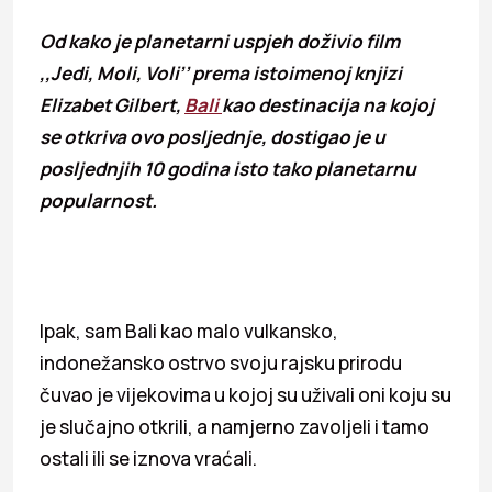
Od kako je planetarni uspjeh doživio film
,,Jedi, Moli, Voli’’ prema istoimenoj knjizi
Elizabet Gilbert,
Bali
kao destinacija na kojoj
se otkriva ovo posljednje, dostigao je u
posljednjih 10 godina isto tako planetarnu
popularnost.
Ipak, sam Bali kao malo vulkansko,
indonežansko ostrvo svoju rajsku prirodu
čuvao je vijekovima u kojoj su uživali oni koju su
je slučajno otkrili, a namjerno zavoljeli i tamo
ostali ili se iznova vraćali.