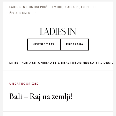
LADIES IN
DONOSI PRIČE O MODI, KULTURI, LJEPOTI I
ŽIVOTNOM STILU
NEWSLETTER
PRETRAGA
LIFESTYLE
FASHION
BEAUTY & HEALTH
BUSINESS
ART & DESIG
UNCATEGORIZED
Bali – Raj na zemlji!