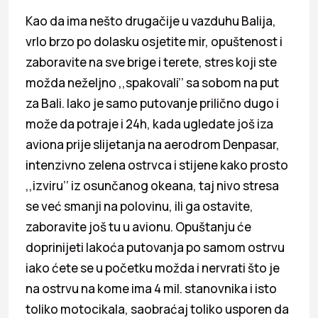
Kao da ima nešto drugačije u vazduhu Balija,
vrlo brzo po dolasku osjetite mir, opuštenost i
zaboravite na sve brige i terete, stres koji ste
možda neželjno ,,spakovali’’ sa sobom na put
za Bali. Iako je samo putovanje prilično dugo i
može da potraje i 24h, kada ugledate još iza
aviona prije slijetanja na aerodrom Denpasar,
intenzivno zelena ostrvca i stijene kako prosto
,,izviru’’ iz osunčanog okeana, taj nivo stresa
se već smanji na polovinu, ili ga ostavite,
zaboravite još tu u avionu. Opuštanju će
doprinijeti lakoća putovanja po samom ostrvu
iako ćete se u početku možda i nervrati što je
na ostrvu na kome ima 4 mil. stanovnika i isto
toliko motocikala, saobraćaj toliko usporen da