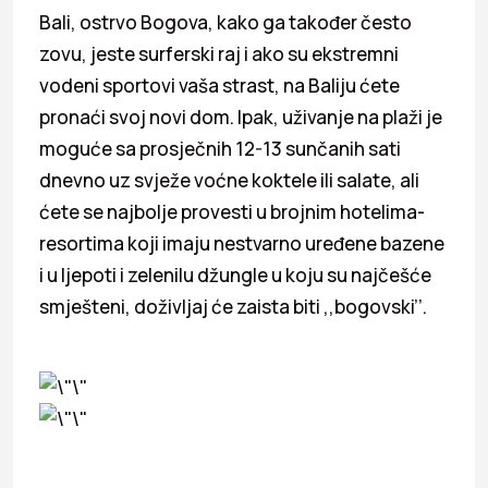
Bali, ostrvo Bogova, kako ga također često
zovu, jeste surferski raj i ako su ekstremni
vodeni sportovi vaša strast, na Baliju ćete
pronaći svoj novi dom. Ipak, uživanje na plaži je
moguće sa prosječnih 12-13 sunčanih sati
dnevno uz svježe voćne koktele ili salate, ali
ćete se najbolje provesti u brojnim hotelima-
resortima koji imaju nestvarno uređene bazene
i u ljepoti i zelenilu džungle u koju su najčešće
smješteni, doživljaj će zaista biti ,,bogovski’’.