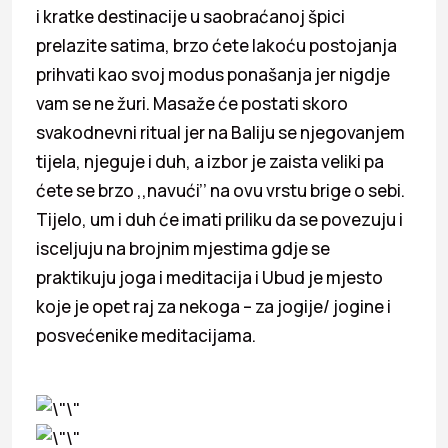
i kratke destinacije u saobraćanoj špici
prelazite satima, brzo ćete lakoću postojanja
prihvati kao svoj modus ponašanja jer nigdje
vam se ne žuri. Masaže će postati skoro
svakodnevni ritual jer na Baliju se njegovanjem
tijela, njeguje i duh, a izbor je zaista veliki pa
ćete se brzo ,,navući’’ na ovu vrstu brige o sebi.
Tijelo, um i duh će imati priliku da se povezuju i
isceljuju na brojnim mjestima gdje se
praktikuju joga i meditacija i Ubud je mjesto
koje je opet raj za nekoga – za jogije/ jogine i
posvećenike meditacijama.