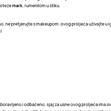
poteze
mark.
rumenilom u stiku.
no, ne pretjerujte s makeupom: ovog proljeća uživajte u i
!
oravljeno i odbačeno, sjaj za usne ovog proljeća ima svo