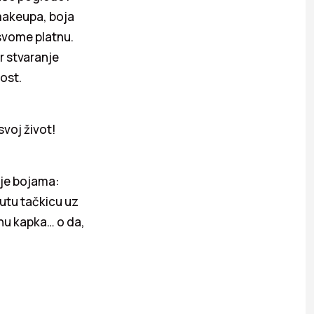
akeupa, boja
 svome platnu.
r stvaranje
nost.
svoj život!
je bojama:
žutu tačkicu uz
rhu kapka… o da,