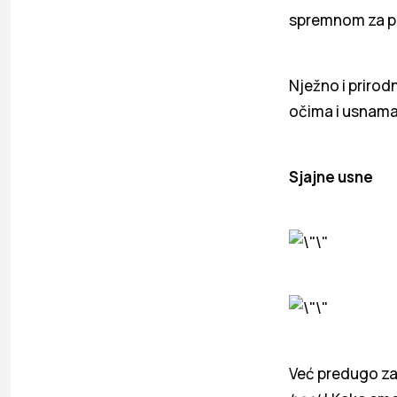
spremnom za 
Nježno i prirod
očima i usnama
Sjajne usne
Već predugo zab