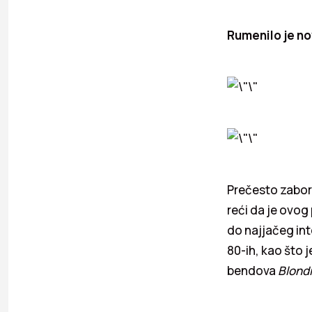
Rumenilo je no
Prečesto zabor
reći da je ovog
do najjačeg int
80-ih, kao što 
bendova
Blond