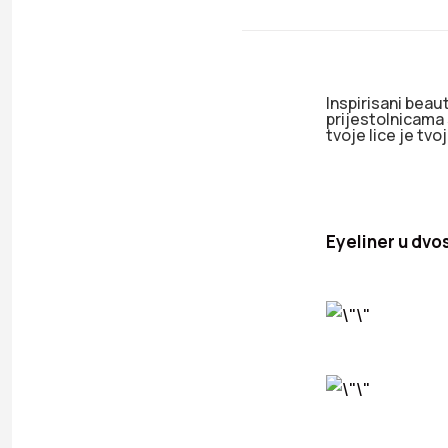
Inspirisani be
prijestolnicama
tvoje lice je tvo
Eyeliner u dvos