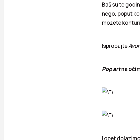
Baš su te godi
nego, poput kon
možete konturis
Isprobajte
Avo
Pop art
na oči
I opet dolazimo