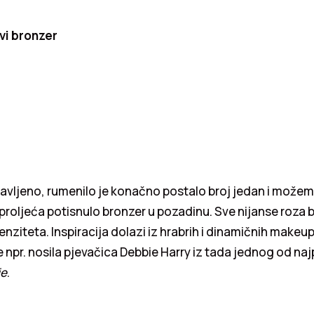
vi bronzer
avljeno, rumenilo je konačno postalo broj jedan i može
 proljeća potisnulo bronzer u pozadinu. Sve nijanse roza 
enziteta. Inspiracija dolazi iz hrabrih i dinamičnih makeu
je npr. nosila pjevačica Debbie Harry iz tada jednog od naj
ie
.