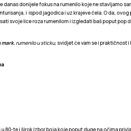
ne danas donijele fokus na rumenilo koje ne stavljamo s
turisanja, i ispod jagodica i uz krajeve čela. O da, ovog 
ati svoje lice roza rumenilom i izgledati baš poput pop d
n
mark.
rumenilo u sticku
, svidjet će vam se i praktičnost i 
ma
 u 80-te i širok izbor boja koje poput duge na očima privl