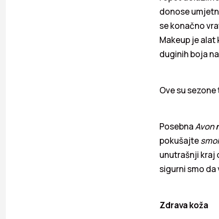
donose umjetno
se konačno vrat
Makeup je alat 
duginih boja na 
Ove su sezone t
Posebna
Avon
pokušajte
smo
unutrašnji kra
sigurni smo da 
Zdrava koža