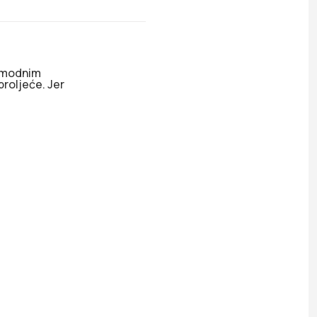
o modnim
roljeće. Jer