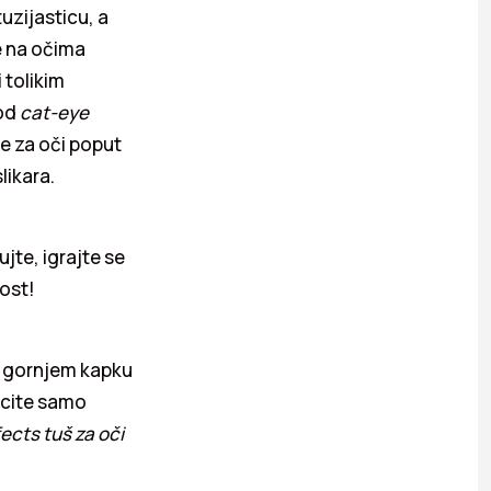
zijasticu, a
e na očima
 tolikim
 od
cat-eye
e za oči poput
likara.
jte, igrajte se
nost!
po gornjem kapku
ucite samo
cts tuš za oči