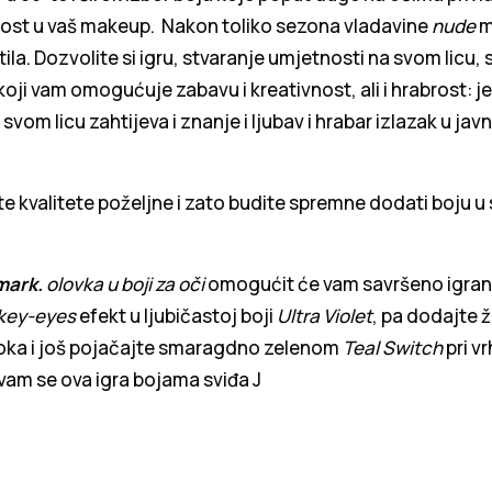
st u vaš makeup. Nakon toliko sezona vladavine
nude
m
ila. Dozvolite si igru, stvaranje umjetnosti na svom licu,
koji vam omogućuje zabavu i kreativnost, ali i hrabrost: je
svom licu zahtijeva i znanje i ljubav i hrabar izlazak u jav
e kvalitete poželjne i zato budite spremne dodati boju u 
mark.
olovka u boji za oči
omogućit će vam savršeno igran
key-eyes
efekt u ljubičastoj boji
Ultra Violet
, pa dodajte 
j oka i još pojačajte smaragdno zelenom
Teal Switch
pri v
vam se ova igra bojama sviđa J