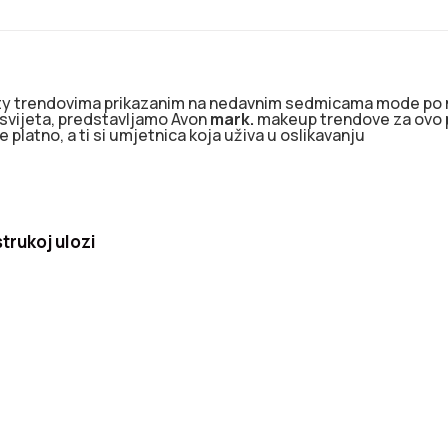
auty trendovima prikazanim na nedavnim sedmicama mode p
 svijeta, predstavljamo Avon
mark.
makeup trendove za ovo p
je platno, a ti si umjetnica koja uživa u oslikavanju
trukoj ulozi