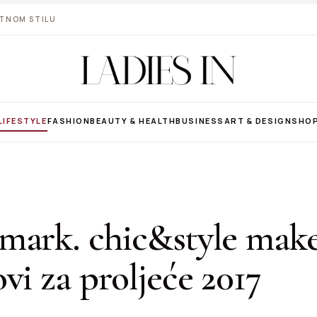
VOTNOM STILU
LIFESTYLE
FASHION
BEAUTY & HEALTH
BUSINESS
ART & DESIGN
SHO
mark. chic&style mak
vi za proljeće 2017