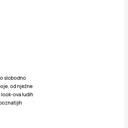
mo slobodno
boje, od nježne
p look-ova ludih
poznatijih