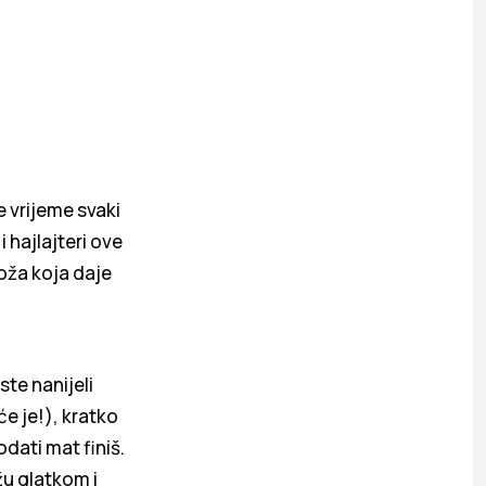
 vrijeme svaki
 hajlajteri ove
oža koja daje
te nanijeli
e je!), kratko
odati mat finiš.
žu glatkom i