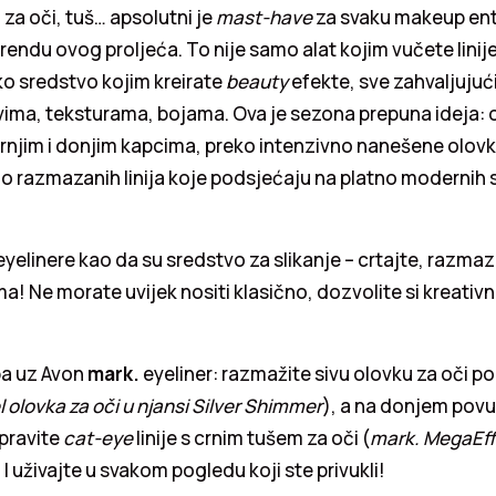
 za oči, tuš… apsolutni je
mast-have
za svaku makeup entu
rendu ovog proljeća. To nije samo alat kojim vučete linij
o sredstvo kojim kreirate
beauty
efekte, sve zahvaljujući
evima, teksturama, bojama. Ova je sezona prepuna ideja:
njim i donjim kapcima, preko intenzivno nanešene olovk
o razmazanih linija koje podsjećaju na platno modernih s
eyelinere kao da su sredstvo za slikanje – crtajte, razmazu
ma! Ne morate uvijek nositi klasično, dozvolite si kreativ
pa uz Avon
mark.
eyeliner: razmažite sivu olovku za oči 
l olovka za oči u njansi Silver Shimmer
), a na donjem pov
apravite
cat-eye
linije s crnim tušem za oči (
mark. MegaEffe
. I uživajte u svakom pogledu koji ste privukli!