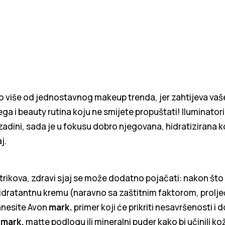
o više od jednostavnog makeup trenda, jer zahtijeva vaše
a i beauty rutina koju ne smijete propuštati! Iluminatori i
adini, sada je u fokusu dobro njegovana, hidratizirana k
j.
rikova, zdravi sjaj se može dodatno pojačati: nakon što s
dratantnu kremu (naravno sa zaštitnim faktorom, proljeć
anesite Avon
mark.
primer koji će prikriti nesavršenosti i d
e
mark.
matte podlogu ili mineralni puder kako bi učinili ko