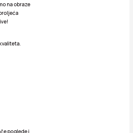
amo na obraze
proljeća
ive!
kvaliteta.
ače poglede i