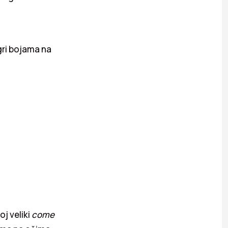
gri bojama na
j veliki
come