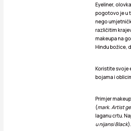
Eyeliner, olovka
pogotovo je u t
nego umjetničk
različitim kraj
makeupa na gor
Hindu božice, d
Koristite svoje 
bojama i oblici
Primjer makeu
(
mark. Artist ge
laganu crtu. N
u nijansi Black
)