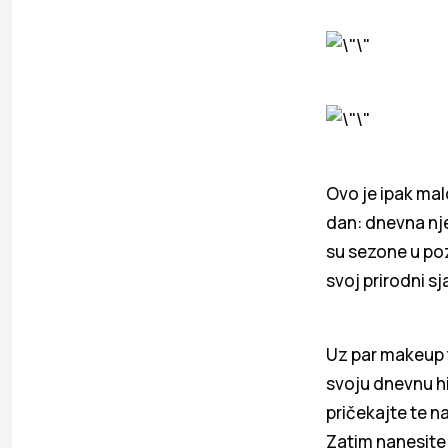
Ovo je ipak mal
dan: dnevna njeg
su sezone u poz
svoj prirodni sja
Uz par makeup t
svoju dnevnu hi
pričekajte te n
Zatim nanesit