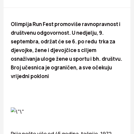
Olimpija Run Fest promoviše ravnopravnost i
društvenu odgovornost. U nedjelju, 9.
septembra, održat će se 6. po redu trka za
djevojke, žene i djevojčice s ciljem
osnaživanja uloge žene u sportu i bh. društvu.
Broj učesnica je ograničen, a sve očekuju
vrijedni pokloni
Prije nešto više od 45 godina, tačnije, 1972.