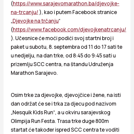
(
https://www.sarajevomarathon.ba/djevojke-
na-trcanju/
), kao i putem Facebook stranice
„
Djevojke na trčanju
“
(
https://www.facebook.com/djevojkenatrcanju/
). Učesnice će moći podići svoj startni broj i
paket u subotu, 8. septembra od 11 do 17 sati te
u nedjelju, na dan trke, od 8:45 do 9:45 sati u
prizemlju SCC centra, na štandu Udruženja
Marathon Sarajevo.
Osim trke za djevojke, djevojčice i žene, na isti
dan održat će se i trka za djecu pod nazivom
„Nesquik Kids Run“, a u okviru sarajevskog
Olimpija Run Festa. Trasa trke duge 800m
startat će također ispred SCC centra te voditi