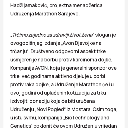
Hadžijamaković, projektna menadžerica
Udruženja Marathon Sarajevo.
„
Trčimo zajedno za zdraviji život žena
“ slogan je
ovogodišnjeg izdanja „Avon Djevojke na
trčanju“. Društveno odgovorni aspekt trke
usmjeren je na borbu protiv karcinoma dojke.
Kompanija AVON, koja je generalni sponzor ove
trke, već godinama aktivno djeluje u borbi
protiv raka dojke, a Udruženje Marathon će i u
ovoj godini od uplaćenih kotizacija za trku
izdvojiti donaciju koja će biti uručena
Udruženju „Novi Pogled“ iz Mostara. Osim toga,
u istu svrhu, kompanija „BioTechnology and
Genetics“ poklonit će ovom Udruženju vrijedan