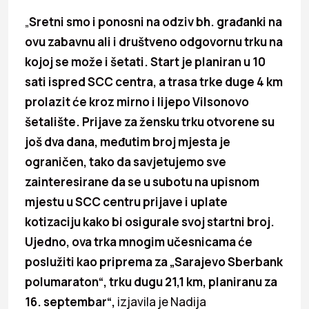
„
Sretni smo i ponosni na odziv bh. građanki na
ovu zabavnu ali i društveno odgovornu trku na
kojoj se može i šetati. Start je planiran u 10
sati ispred SCC centra, a trasa trke duge 4 km
prolazit će kroz mirno i lijepo Vilsonovo
šetalište. Prijave za žensku trku otvorene su
još dva dana, međutim broj mjesta je
ograničen, tako da savjetujemo sve
zainteresirane da se u subotu na upisnom
mjestu u SCC centru prijave i uplate
kotizaciju kako bi osigurale svoj startni broj.
Ujedno, ova trka mnogim učesnicama će
poslužiti kao priprema za „Sarajevo Sberbank
polumaraton“, trku dugu 21,1 km, planiranu za
16. septembar“,
izjavila je Nadija