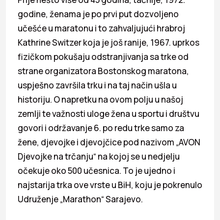
godine, ženama je po prvi put dozvoljeno
učešće u maratonu i to zahvaljujući hrabroj
Kathrine Switzer koja je još ranije, 1967. uprkos
fizičkom pokušaju odstranjivanja sa trke od
strane organizatora Bostonskog maratona,
uspješno završila trku i na taj način ušla u
historiju. O napretku na ovom polju u našoj
zemlji te važnosti uloge žena u sportu i društvu
govori i održavanje 6. po redu trke samo za
žene, djevojke i djevojčice pod nazivom „AVON
Djevojke na trčanju“ na kojoj se u nedjelju
očekuje oko 500 učesnica. To je ujedno i
najstarija trka ove vrste u BiH, koju je pokrenulo
Udruženje „Marathon“ Sarajevo.