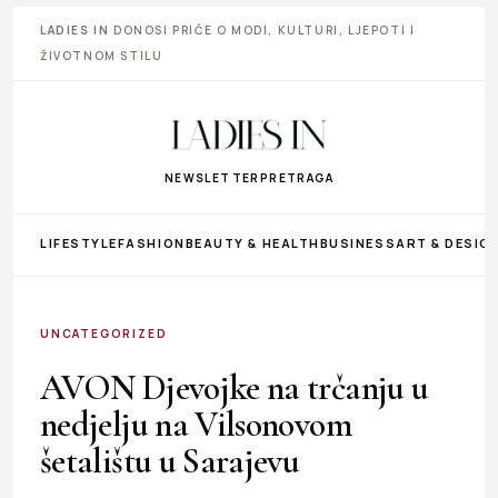
LADIES IN
DONOSI PRIČE O MODI, KULTURI, LJEPOTI I
ŽIVOTNOM STILU
NEWSLETTER
PRETRAGA
LIFESTYLE
FASHION
BEAUTY & HEALTH
BUSINESS
ART & DESIG
UNCATEGORIZED
AVON Djevojke na trčanju u
nedjelju na Vilsonovom
šetalištu u Sarajevu