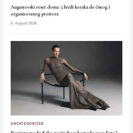
Augustovski reset doma: 5 brzih koraka do čistog i
organizovanog prostora
6. August 2026.
UNCATEGORIZED
Prozirna moda: Kako nositi sheer komade ovog ljeta ?