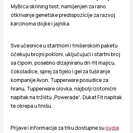
MyBrca skrining test, namijenjen za rano
otkrivanje genetske predispozicije za razvoj
karcinoma dojke i jajnika.
Sve učesnice u startnom i finišerskom paketu
očekuju brojni pokloni, uključujući i startni broj
sa čipom, posebno dizajniranu dri-fit majicu,
čokoladice, sprej za tijelo i gel za tuširanje
kompanije Avon, Tupperware posudice za
hranu, Tupperware olovka, najbolji izotonični
napitak na tržištu „Powerade“, Dukat Fit napitak
te okrepa u finišu.
Prijave i informacije za trku dostupne su
ovdje