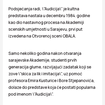
Podsjećanja radi, \”Audicija\” je kultna
predstava nastala u decembru 1984. godine
kao dio nastavnog procesa na Akademiji
scenskih umjetnosti u Sarajevu, prvi put
izvedena na Otvorenoj sceni OBALA.
Samo nekoliko godina nakon otvaranja
sarajevske Akademije, studenti prvih
generacija glume, razvijajući zadatak koji se
zove \”skica za lik i imitacija\”, uz pomoć
profesora Emira Kusturice i Bore Stjepanovića,
dolaze do predstave koja će postati popularna
pod imenom \”Audicija\”.