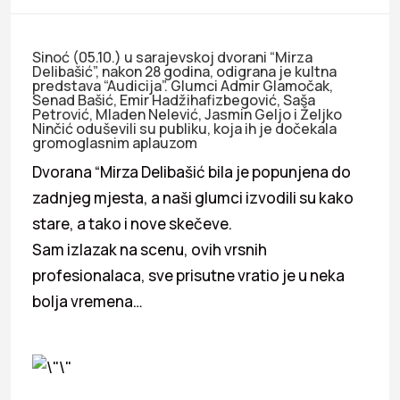
Sinoć (05.10.) u sarajevskoj dvorani “Mirza
Delibašić”, nakon 28 godina, odigrana je kultna
predstava “Audicija”. Glumci Admir Glamočak,
Senad Bašić, Emir Hadžihafizbegović, Saša
Petrović, Mladen Nelević, Jasmin Geljo i Željko
Ninčić oduševili su publiku, koja ih je dočekala
gromoglasnim aplauzom
Dvorana “Mirza Delibašić bila je popunjena do
zadnjeg mjesta, a naši glumci izvodili su kako
stare, a tako i nove skečeve.
Sam izlazak na scenu, ovih vrsnih
profesionalaca, sve prisutne vratio je u neka
bolja vremena…