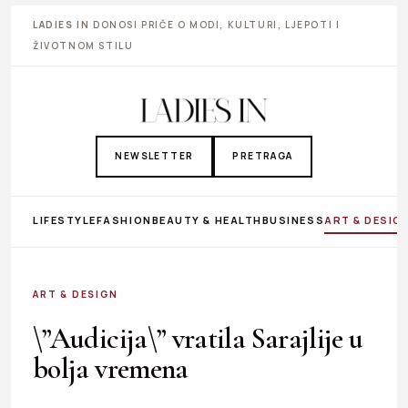
LADIES IN
DONOSI PRIČE O MODI, KULTURI, LJEPOTI I
ŽIVOTNOM STILU
NEWSLETTER
PRETRAGA
LIFESTYLE
FASHION
BEAUTY & HEALTH
BUSINESS
ART & DESIG
ART & DESIGN
\”Audicija\” vratila Sarajlije u
bolja vremena