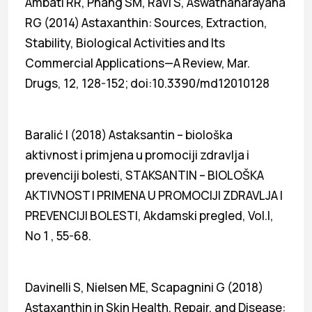
Ambati RR, Phang SM, Ravi S, Aswathanarayana
RG (2014) Astaxanthin: Sources, Extraction,
Stability, Biological Activities and Its
Commercial Applications—A Review, Mar.
Drugs, 12, 128-152; doi:10.3390/md12010128
Baralić I (2018) Astaksantin – biološka
aktivnost i primjena u promociji zdravlja i
prevenciji bolesti, STAKSANTIN – BIOLOŠKA
AKTIVNOST I PRIMENA U PROMOCIJI ZDRAVLJA I
PREVENCIJI BOLESTI, Akdamski pregled, Vol.I,
No 1 , 55-68.
Davinelli S, Nielsen ME, Scapagnini G (2018)
Astaxanthin in Skin Health, Repair, and Disease: