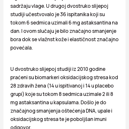
sadržaju vlage. U drugoj dvostruko slijepoj
studiji učestvovalo je 36 ispitanika koji su
tokom 6 sedmica uzimali 6 mg astaksantina na
dan. I ovom slučaju je bilo značajno smanjenje
bora dok se vlažnst kože i elastičnost značajno
povećala.
U dvostruko slijepoj studiji iz 2010 godine
praćeni su biomarkeri oksidacijskog stresa kod
28 zdravih žena (14 u ispitivanoj i 14 u placebo
grupi) koje su tokom 8 sedmica uzimale 2 ili 8
mg astaksantina u kapsulama. Došlo je do
značajnog smanjenja oštećenja DNA, upale i
oksidacijskog stresa te je poboljšan imuni
odgovor.