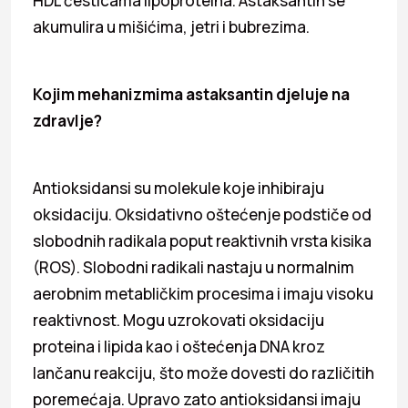
HDL česticama lipoproteina. Astaksantin se
akumulira u mišićima, jetri i bubrezima.
Kojim mehanizmima astaksantin djeluje na
zdravlje?
Antioksidansi su molekule koje inhibiraju
oksidaciju. Oksidativno oštećenje podstiče od
slobodnih radikala poput reaktivnih vrsta kisika
(ROS). Slobodni radikali nastaju u normalnim
aerobnim metabličkim procesima i imaju visoku
reaktivnost. Mogu uzrokovati oksidaciju
proteina i lipida kao i oštećenja DNA kroz
lančanu reakciju, što može dovesti do različitih
poremećaja. Upravo zato antioksidansi imaju