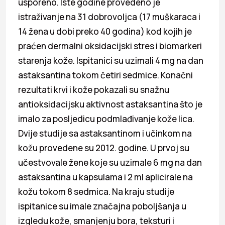
usporeno. Iste godine provedeno je
istraživanje na 31 dobrovoljca (17 muškaraca i
14 žena u dobi preko 40 godina) kod kojih je
praćen dermalni oksidacijski stres i biomarkeri
starenja kože. Ispitanici su uzimali 4 mg na dan
astaksantina tokom četiri sedmice. Konačni
rezultati krvi i kože pokazali su snažnu
antioksidacijsku aktivnost astaksantina što je
imalo za posljedicu podmlađivanje kože lica.
Dvije studije sa astaksantinom i učinkom na
kožu provedene su 2012. godine. U prvoj su
učestvovale žene koje su uzimale 6 mg na dan
astaksantina u kapsulama i 2 ml aplicirale na
kožu tokom 8 sedmica. Na kraju studije
ispitanice su imale značajna poboljšanja u
izgledu kože, smanjenju bora, teksturi i