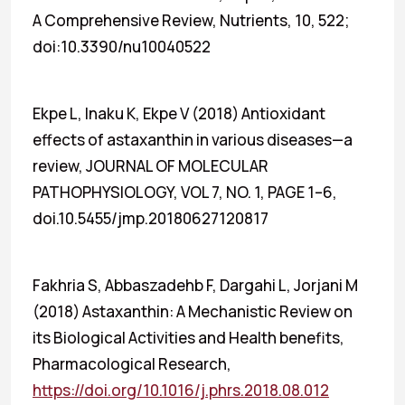
A Comprehensive Review, Nutrients, 10, 522;
doi:10.3390/nu10040522
Ekpe L, Inaku K, Ekpe V (2018) Antioxidant
effects of astaxanthin in various diseases—a
review, JOURNAL OF MOLECULAR
PATHOPHYSIOLOGY, VOL 7, NO. 1, PAGE 1–6,
doi.10.5455/jmp.20180627120817
Fakhria S, Abbaszadehb F, Dargahi L, Jorjani M
(2018) Astaxanthin: A Mechanistic Review on
its Biological Activities and Health benefits,
Pharmacological Research,
https://doi.org/10.1016/j.phrs.2018.08.012