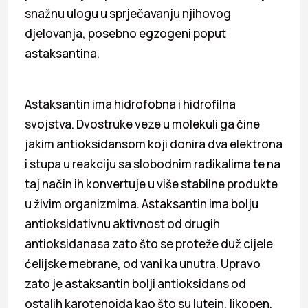
snažnu ulogu u sprječavanju njihovog
djelovanja, posebno egzogeni poput
astaksantina.
Astaksantin ima hidrofobna i hidrofilna
svojstva. Dvostruke veze u molekuli ga čine
jakim antioksidansom koji donira dva elektrona
i stupa u reakciju sa slobodnim radikalima te na
taj način ih konvertuje u više stabilne produkte
u živim organizmima. Astaksantin ima bolju
antioksidativnu aktivnost od drugih
antioksidanasa zato što se proteže duž cijele
ćelijske mebrane, od vani ka unutra. Upravo
zato je astaksantin bolji antioksidans od
ostalih karotenoida kao što su lutein, likopen,