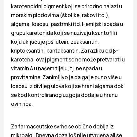
karotenoidni pigment koji se prirodno nalazi u
morskim plodovima (školjke, rakovi itd.),
algama, lososu, pastrmki itd. Hemijski spada u
grupu karetonida koji se nazivaju ksantofili i
koja uključuje još lutein, zeaksantin,
kriptoksantin i kantaksantin. Za razliku od β-
karotena, ovaj pigment se ne može pretvarati u
vitamin A u našem tijelu, tj. ne spada u
provitamine. Zanimljivo je da ga je puno više u
lososu iz divljeg ulova koji se hrani algama dok
se kod kontroliranog uzgoja dodaje u hranu
ovih riba.
Za farmaceutske svrhe se obično dobija iz
mikroalgi. Dnevna doza još nije utvrđena ali se