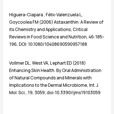
Higuera-Ciapara , Félix-Valenzuela L,
Goycoolea FM (2006) Astaxanthin: A Review of
its Chemistry and Applications, Critical
Reviews in Food Science and Nutrition, 46:185–
196, DOI: 10.1080/10408690590957188
Vollmer DL, West VA, Lephart ED (2018)
Enhancing Skin Health: By Oral Administration
of Natural Compounds and Minerals with
Implications to the Dermal Microbiome, Int. J.
Mol. Sci., 19, 3059; doi:10.3390/ijms19103059