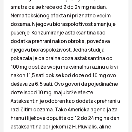
smatra da se kreće od 2 do 24 mg na dan.
Nema toksičnog efekta ni pri znatno većim
dozama. Njegovu bioraspoloživost smanjuje
pušenje. Konzumiranje astaksantina kao
dodatka prehrani nakon obroka, povećava
njegovu bioraspoloživost. Jedna studija
pokazala je da oralna doza astaksantina od
100 mg dostiže svoju maksimalnu razinu u krvi
nakon 11,5 sati dok se kod doze od 10 mg ovo
dešava za 6,5 sati. Ovo govori da pojedinačne
doze ispod 10 mg imaju brže efekte.
Astaksantin je odobren kao dodatak prehrani u
različitim dozama. Tako Američka agencija za
hranu i lijekove dopušta od 12 do 24 mg na dan
astaksantina porijekom iz H. Pluvialis, ali ne