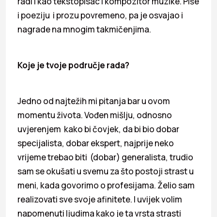
radi i kao tekstopisac i kompozitor muzike. Piše
i poeziju i prozu povremeno, pa je osvajao i
nagrade na mnogim takmičenjima.
Koje je tvoje područje rada?
Jedno od najtežih mi pitanja bar u ovom
momentu života. Vođen mišlju, odnosno
uvjerenjem kako bi čovjek, da bi bio dobar
specijalista, dobar ekspert, najprije neko
vrijeme trebao biti (dobar) generalista, trudio
sam se okušati u svemu za što postoji strast u
meni, kada govorimo o profesijama. Želio sam
realizovati sve svoje afinitete. I uvijek volim
napomenuti ljudima kako je ta vrsta strasti