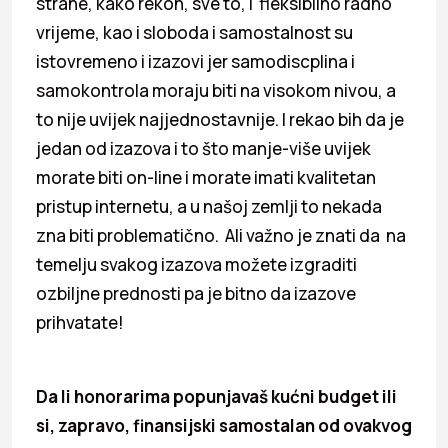
strane, kako rekoh, sve to, i fleksibilno radno
vrijeme, kao i sloboda i samostalnost su
istovremeno i izazovi jer samodiscplina i
samokontrola moraju biti na visokom nivou, a
to nije uvijek najjednostavnije. I rekao bih da je
jedan od izazova i to što manje-više uvijek
morate biti on-line i morate imati kvalitetan
pristup internetu, a u našoj zemlji to nekada
zna biti problematično. Ali važno je znati da na
temelju svakog izazova možete izgraditi
ozbiljne prednosti pa je bitno da izazove
prihvatate!
Da li honorarima popunjavaš kućni budget ili
si, zapravo, finansijski samostalan od ovakvog