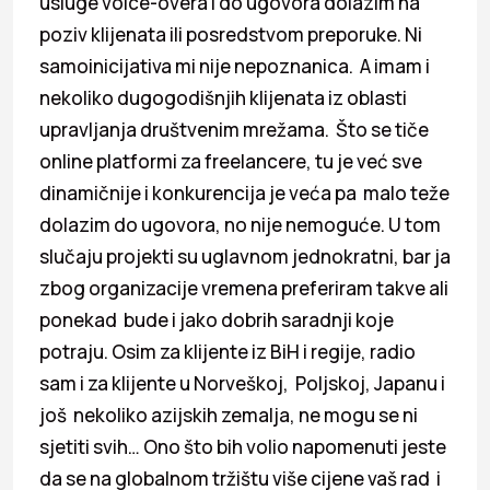
usluge voice-overa i do ugovora dolazim na
poziv klijenata ili posredstvom preporuke. Ni
samoinicijativa mi nije nepoznanica. A imam i
nekoliko dugogodišnjih klijenata iz oblasti
upravljanja društvenim mrežama. Što se tiče
online platformi za freelancere, tu je već sve
dinamičnije i konkurencija je veća pa malo teže
dolazim do ugovora, no nije nemoguće. U tom
slučaju projekti su uglavnom jednokratni, bar ja
zbog organizacije vremena preferiram takve ali
ponekad bude i jako dobrih saradnji koje
potraju. Osim za klijente iz BiH i regije, radio
sam i za klijente u Norveškoj, Poljskoj, Japanu i
još nekoliko azijskih zemalja, ne mogu se ni
sjetiti svih… Ono što bih volio napomenuti jeste
da se na globalnom tržištu više cijene vaš rad i