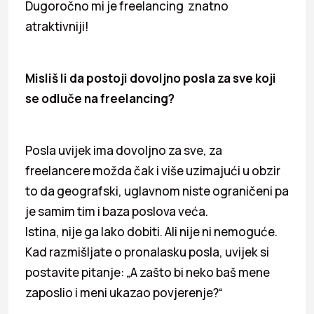
Dugoročno mi je freelancing znatno
atraktivniji!
Misliš li da postoji dovoljno posla za sve koji
se odluče na freelancing?
Posla uvijek ima dovoljno za sve, za
freelancere možda čak i više uzimajući u obzir
to da geografski, uglavnom niste ograničeni pa
je samim tim i baza poslova veća.
Istina, nije ga lako dobiti. Ali nije ni nemoguće.
Kad razmišljate o pronalasku posla, uvijek si
postavite pitanje: „A zašto bi neko baš mene
zaposlio i meni ukazao povjerenje?“