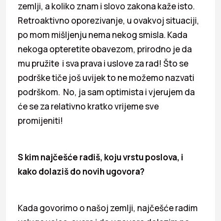
zemlji, a koliko znam i slovo zakona kaže isto.
Retroaktivno oporezivanje, u ovakvoj situaciji,
po mom mišljenju nema nekog smisla. Kada
nekoga opteretite obavezom, prirodno je da
mu pružite i sva prava i uslove za rad! Što se
podrške tiče još uvijek to ne možemo nazvati
podrškom. No, ja sam optimista i vjerujem da
će se za relativno kratko vrijeme sve
promijeniti!
S kim najčešće radiš, koju vrstu poslova, i
kako dolaziš do novih ugovora?
Kada govorimo o našoj zemlji, najčešće radim