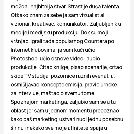
možda i najbitnija stvar. Strast je duša talenta.
Otkako znam za sebe ja sam vizualist ali i
vizionar, kreativac, komunikator. Zaljubljenik u
medije i medijsku produkciju. Dok su moji
vršnjaci igrali tada popularnog Countera po
Internet klubovima, ja sam kući učio
Photoshop, učio osnove video i audio
produkcije. Čitao knjige, pisao scenarije, crtao
skice TV studija, pozornice raznih evenat-a,
osmišljavao koncepte emisija, pravio urneke
za intervjue, maštao o svemu tome.
Spoznajom marketinga, zaljubio sam se u tu
oblast jer sam u jednom momentu prepoznao
kako baš marketing ustvari nudi jednu posebnu
širinu i nekako sve moje afinitete spaja u