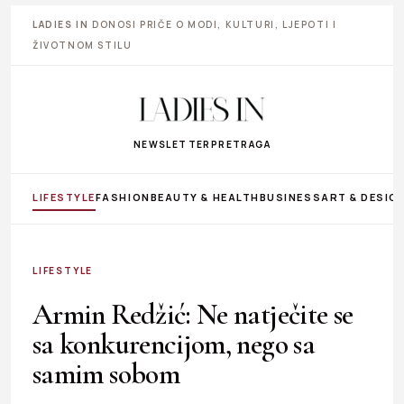
LADIES IN
DONOSI PRIČE O MODI, KULTURI, LJEPOTI I
ŽIVOTNOM STILU
NEWSLETTER
PRETRAGA
LIFESTYLE
FASHION
BEAUTY & HEALTH
BUSINESS
ART & DESIG
LIFESTYLE
Armin Redžić: Ne natječite se
sa konkurencijom, nego sa
samim sobom