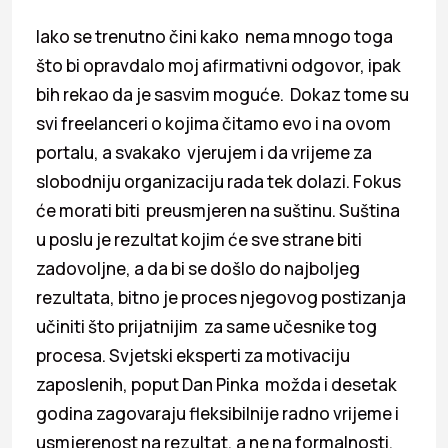
Iako se trenutno čini kako nema mnogo toga
što bi opravdalo moj afirmativni odgovor, ipak
bih rekao da je sasvim moguće. Dokaz tome su
svi freelanceri o kojima čitamo evo i na ovom
portalu, a svakako vjerujem i da vrijeme za
slobodniju organizaciju rada tek dolazi. Fokus
će morati biti preusmjeren na suštinu. Suština
u poslu je rezultat kojim će sve strane biti
zadovoljne, a da bi se došlo do najboljeg
rezultata, bitno je proces njegovog postizanja
učiniti što prijatnijim za same učesnike tog
procesa. Svjetski eksperti za motivaciju
zaposlenih, poput Dan Pinka možda i desetak
godina zagovaraju fleksibilnije radno vrijeme i
usmjerenost na rezultat, a ne na formalnosti.