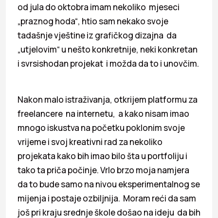
od jula do oktobra imam nekoliko mjeseci
„praznog hoda“, htio sam nekako svoje
tadašnje vještine iz grafičkog dizajna da
„utjelovim“ u nešto konkretnije, neki konkretan
i svrsishodan projekat i možda da to i unovčim.
Nakon malo istraživanja, otkrijem platformu za
freelancere na internetu, a kako nisam imao
mnogo iskustva na početku poklonim svoje
vrijeme i svoj kreativni rad za nekoliko
projekata kako bih imao bilo šta u portfoliju i
tako ta priča počinje. Vrlo brzo moja namjera
da to bude samo na nivou eksperimentalnog se
mijenja i postaje ozbiljnija. Moram reći da sam
još pri kraju srednje škole došao na ideju da bih