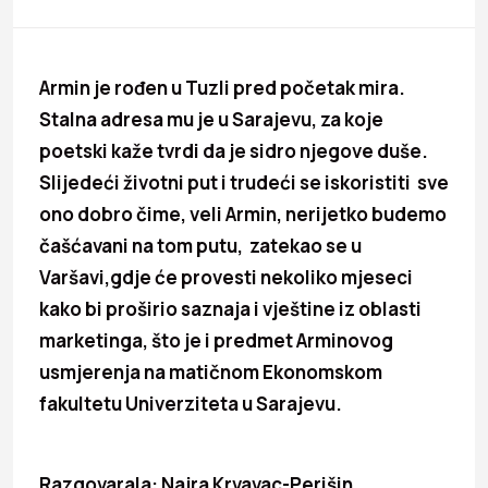
Armin je rođen u Tuzli pred početak mira.
Stalna adresa mu je u Sarajevu, za koje
poetski kaže tvrdi da je sidro njegove duše.
Slijedeći životni put i trudeći se iskoristiti sve
ono dobro čime, veli Armin, nerijetko budemo
čašćavani na tom putu, zatekao se u
Varšavi,gdje će provesti nekoliko mjeseci
kako bi proširio saznaja i vještine iz oblasti
marketinga, što je i predmet Arminovog
usmjerenja na matičnom Ekonomskom
fakultetu Univerziteta u Sarajevu.
Razgovarala: Najra Krvavac-Perišin