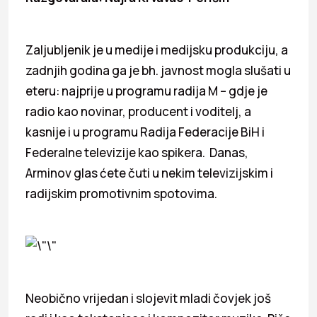
Zaljubljenik je u medije i medijsku produkciju, a
zadnjih godina ga je bh. javnost mogla slušati u
eteru: najprije u programu radija M – gdje je
radio kao novinar, producent i voditelj, a
kasnije i u programu Radija Federacije BiH i
Federalne televizije kao spikera. Danas,
Arminov glas ćete čuti u nekim televizijskim i
radijskim promotivnim spotovima.
Neobično vrijedan i slojevit mladi čovjek još