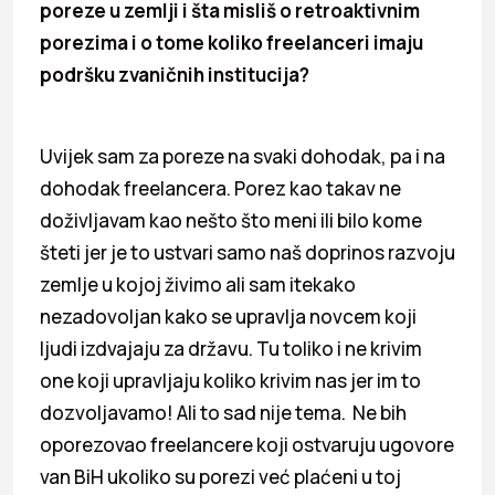
poreze u zemlji i šta misliš o retroaktivnim
porezima i o tome koliko freelanceri imaju
podršku zvaničnih institucija?
Uvijek sam za poreze na svaki dohodak, pa i na
dohodak freelancera. Porez kao takav ne
doživljavam kao nešto što meni ili bilo kome
šteti jer je to ustvari samo naš doprinos razvoju
zemlje u kojoj živimo ali sam itekako
nezadovoljan kako se upravlja novcem koji
ljudi izdvajaju za državu. Tu toliko i ne krivim
one koji upravljaju koliko krivim nas jer im to
dozvoljavamo! Ali to sad nije tema. Ne bih
oporezovao freelancere koji ostvaruju ugovore
van BiH ukoliko su porezi već plaćeni u toj