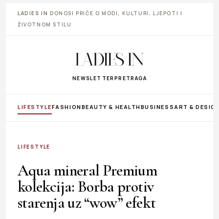
LADIES IN
DONOSI PRIČE O MODI, KULTURI, LJEPOTI I
ŽIVOTNOM STILU
NEWSLETTER
PRETRAGA
LIFESTYLE
FASHION
BEAUTY & HEALTH
BUSINESS
ART & DESIG
LIFESTYLE
Aqua mineral Premium
kolekcija: Borba protiv
starenja uz “wow” efekt