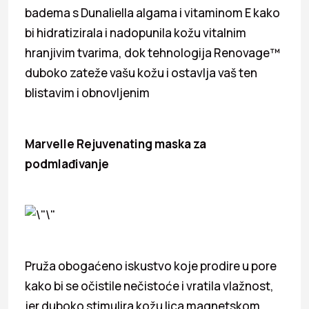
badema s Dunaliella algama i vitaminom E kako
bi hidratizirala i nadopunila kožu vitalnim
hranjivim tvarima, dok tehnologija Renovage™
duboko zateže vašu kožu i ostavlja vaš ten
blistavim i obnovljenim
Marvelle Rejuvenating maska za
podmlađivanje
Pruža obogaćeno iskustvo koje prodire u pore
kako bi se očistile nečistoće i vratila vlažnost,
jer duboko stimulira kožu lica magnetskom