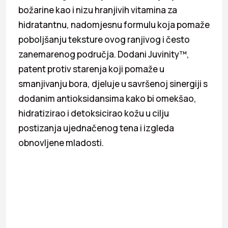
božarine kao i nizu hranjivih vitamina za
hidratantnu, nadomjesnu formulu koja pomaže
poboljšanju teksture ovog ranjivog i često
zanemarenog područja. Dodani Juvinity™,
patent protiv starenja koji pomaže u
smanjivanju bora, djeluje u savršenoj sinergiji s
dodanim antioksidansima kako bi omekšao,
hidratizirao i detoksicirao kožu u cilju
postizanja ujednačenog tena i izgleda
obnovljene mladosti.