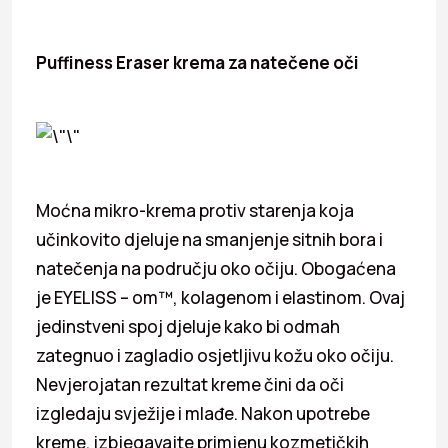
Puffiness Eraser krema za natečene oči
Moćna mikro-krema protiv starenja koja
učinkovito djeluje na smanjenje sitnih bora i
natečenja na području oko očiju. Obogaćena
je EYELISS – om™, kolagenom i elastinom. Ovaj
jedinstveni spoj djeluje kako bi odmah
zategnuo i zagladio osjetljivu kožu oko očiju.
Nevjerojatan rezultat kreme čini da oči
izgledaju svježije i mlađe. Nakon upotrebe
kreme, izbjegavajte primjenu kozmetičkih