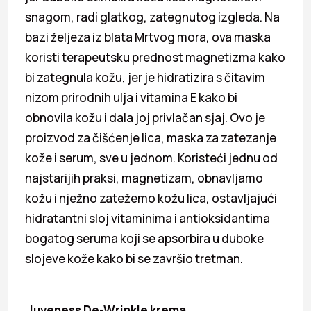
snagom, radi glatkog, zategnutog izgleda. Na
bazi željeza iz blata Mrtvog mora, ova maska
koristi terapeutsku prednost magnetizma kako
bi zategnula kožu, jer je hidratizira s čitavim
nizom prirodnih ulja i vitamina E kako bi
obnovila kožu i dala joj privlačan sjaj. Ovo je
proizvod za čišćenje lica, maska za zatezanje
kože i serum, sve u jednom. Koristeći jednu od
najstarijih praksi, magnetizam, obnavljamo
kožu i nježno zatežemo kožu lica, ostavljajući
hidratantni sloj vitaminima i antioksidantima
bogatog seruma koji se apsorbira u duboke
slojeve kože kako bi se završio tretman.
Juveness De-Wrinkle krema