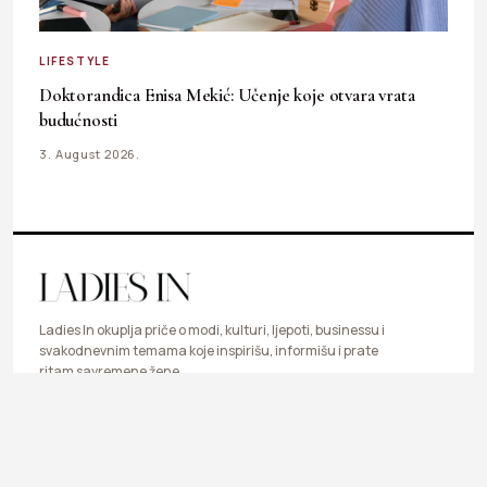
LIFESTYLE
Doktorandica Enisa Mekić: Učenje koje otvara vrata
budućnosti
3. August 2026.
Ladies In okuplja priče o modi, kulturi, ljepoti, businessu i
svakodnevnim temama koje inspirišu, informišu i prate
ritam savremene žene.
LIFESTYLE
FASHION
BEAUTY & HEALTH
BUSINESS
ART & DESIGN
SHOP