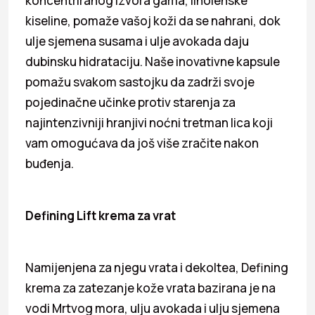
koncentriranog izvora gama, linolenske
kiseline, pomaže vašoj koži da se nahrani, dok
ulje sjemena susama i ulje avokada daju
dubinsku hidrataciju. Naše inovativne kapsule
pomažu svakom sastojku da zadrži svoje
pojedinačne učinke protiv starenja za
najintenzivniji hranjivi noćni tretman lica koji
vam omogućava da još više zračite nakon
buđenja.
Defining Lift krema za vrat
Namijenjena za njegu vrata i dekoltea, Defining
krema za zatezanje kože vrata bazirana je na
vodi Mrtvog mora, ulju avokada i ulju sjemena