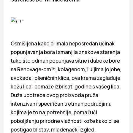
Osmišljena kako bi imala neposredan učinak
popunjavanja bora i smanjila znakove starenja
tako što odmah popunjava sitne i duboke bore
sa Renovage-om™, kolagenom, i uljima jojobe,
avokada i pšeničnih klica, ova krema zaglađuje
kožu lica i pomaže izbrisati godine s vašeg lica.
Duža upotreba ovog proizvoda pruža
intenzivan i specifičan tretman područjima
kojima je to najpotrebnije, pomažući
poboljšanju prirodne vlažnosti kože kako bi se
postigao blistav, mladenački izgled.