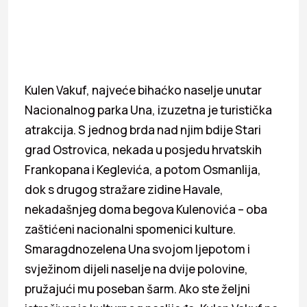
Kulen Vakuf, najveće bihaćko naselje unutar
Nacionalnog parka Una, izuzetna je turistička
atrakcija. S jednog brda nad njim bdije Stari
grad Ostrovica, nekada u posjedu hrvatskih
Frankopana i Keglevića, a potom Osmanlija,
dok s drugog stražare zidine Havale,
nekadašnjeg doma begova Kulenovića – oba
zaštićeni nacionalni spomenici kulture.
Smaragdnozelena Una svojom ljepotom i
svježinom dijeli naselje na dvije polovine,
pružajući mu poseban šarm. Ako ste željni