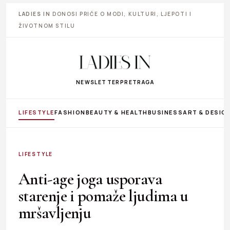
LADIES IN
DONOSI PRIČE O MODI, KULTURI, LJEPOTI I
ŽIVOTNOM STILU
NEWSLETTER
PRETRAGA
LIFESTYLE
FASHION
BEAUTY & HEALTH
BUSINESS
ART & DESIG
LIFESTYLE
Anti-age joga usporava
starenje i pomaže ljudima u
mršavljenju