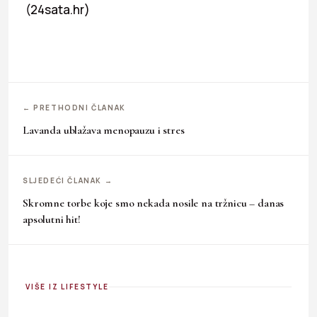
(24sata.hr)
← PRETHODNI ČLANAK
Lavanda ublažava menopauzu i stres
SLJEDEĆI ČLANAK →
Skromne torbe koje smo nekada nosile na tržnicu – danas
apsolutni hit!
VIŠE IZ LIFESTYLE