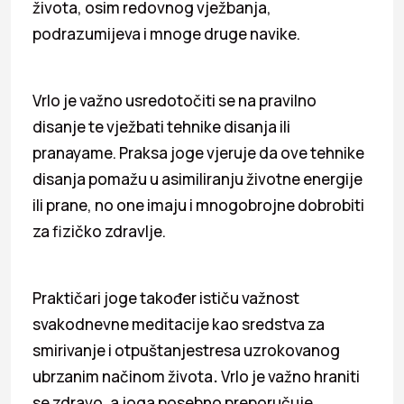
života, osim redovnog vježbanja,
podrazumijeva i mnoge druge navike.
Vrlo je važno usredotočiti se na pravilno
disanje te vježbati tehnike disanja ili
pranayame. Praksa joge vjeruje da ove tehnike
disanja pomažu u asimiliranju životne energije
ili prane, no one imaju i mnogobrojne dobrobiti
za fizičko zdravlje.
Praktičari joge također ističu važnost
svakodnevne meditacije kao sredstva za
smirivanje i otpuštanjestresa uzrokovanog
ubrzanim načinom života
.
Vrlo je važno hraniti
se zdravo, a joga posebno preporučuje