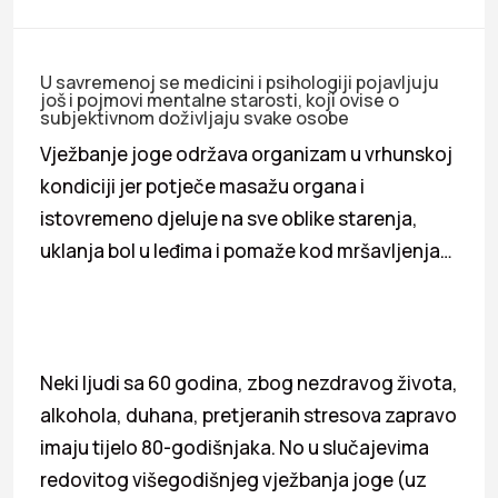
U savremenoj se medicini i psihologiji pojavljuju
još i pojmovi mentalne starosti, koji ovise o
subjektivnom doživljaju svake osobe
Vježbanje joge održava organizam u vrhunskoj
kondiciji jer potječe masažu organa i
istovremeno djeluje na sve oblike starenja,
uklanja bol u leđima i pomaže kod mršavljenja…
Neki ljudi sa 60 godina, zbog nezdravog života,
alkohola, duhana, pretjeranih stresova zapravo
imaju tijelo 80-godišnjaka. No u slučajevima
redovitog višegodišnjeg vježbanja joge (uz