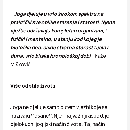
–
Joga djeluje u vrlo širokom spektru na
praktički sve oblike starenja i starosti. Njene
vježbe održavaju kompletan organizam, i
fizički i mentalno, u stanju kod kojeg je
biološka dob, dakle stvarna starost tijela i
duha, vrlo bliska hronološkoj dobi
– kaže
Mišković.
Više od stila života
Joga ne djeluje samo putem vježbi koje se
nazivaju \”asane\”. Njen najvažniji aspekt je
cjelokupni jogijski način života
.
Taj način