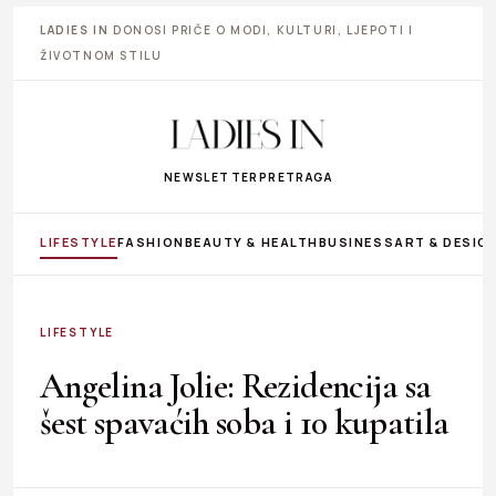
LADIES IN
DONOSI PRIČE O MODI, KULTURI, LJEPOTI I
ŽIVOTNOM STILU
NEWSLETTER
PRETRAGA
LIFESTYLE
FASHION
BEAUTY & HEALTH
BUSINESS
ART & DESIG
LIFESTYLE
Angelina Jolie: Rezidencija sa
šest spavaćih soba i 10 kupatila