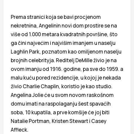
Prema stranici koja se bavi procjenom
nekretnina, Angelinin novi dom prostire se na
više od 1.000 metara kvadratnih površine, što
ga čini najvećim i najvišim imanjem u naselju
Laghlin Park, poznatom kao omiljenom naselju
brojnih celebrityja. Reditelj DeMille živio je na
ovom imanju od 1916. godine, pa sve do 1959. a
malu kuću pored rezidencije, u kojoj je nekada
živio Charlie Chaplin, koristio je kao studio.
Angelina Jolie će u svom novom raskošnom
domu imati na raspolaganju šest spavaćih
soba, 10 kupatila, a prve komšije će joj biti
Natalie Portman, Kristen Stewart i Casey
Affleck.