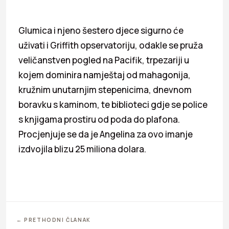
Glumica i njeno šestero djece sigurno će
uživati i Griffith opservatoriju, odakle se pruža
veličanstven pogled na Pacifik, trpezariji u
kojem dominira namještaj od mahagonija,
kružnim unutarnjim stepenicima, dnevnom
boravku s kaminom, te biblioteci gdje se police
s knjigama prostiru od poda do plafona.
Procjenjuje se da je Angelina za ovo imanje
izdvojila blizu 25 miliona dolara.
← PRETHODNI ČLANAK