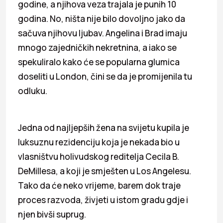
godine, a njihova veza trajala je punih 10
godina. No, ništa nije bilo dovoljno jako da
sačuva njihovu ljubav. Angelina i Brad imaju
mnogo zajedničkih nekretnina, a iako se
spekuliralo kako će se popularna glumica
doseliti u London, čini se da je promijenila tu
odluku.
Jedna od najljepših žena na svijetu kupila je
luksuznu rezidenciju koja je nekada bio u
vlasništvu holivudskog reditelja Cecila B.
DeMillesa, a koji je smješten u Los Angelesu.
Tako da će neko vrijeme, barem dok traje
proces razvoda, živjeti u istom gradu gdje i
njen bivši suprug.