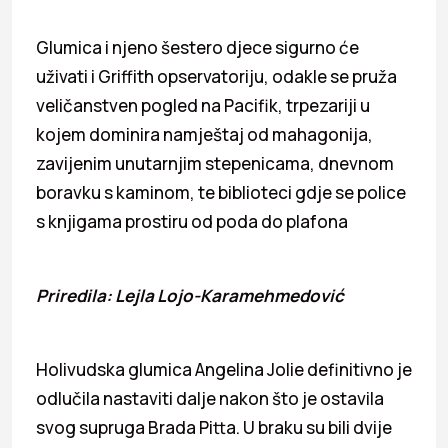
Glumica i njeno šestero djece sigurno će
uživati i Griffith opservatoriju, odakle se pruža
veličanstven pogled na Pacifik, trpezariji u
kojem dominira namještaj od mahagonija,
zavijenim unutarnjim stepenicama, dnevnom
boravku s kaminom, te biblioteci gdje se police
s knjigama prostiru od poda do plafona
Priredila: Lejla Lojo-Karamehmedović
Holivudska glumica Angelina Jolie definitivno je
odlučila nastaviti dalje nakon što je ostavila
svog supruga Brada Pitta. U braku su bili dvije