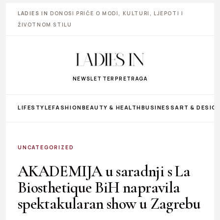
LADIES IN
DONOSI PRIČE O MODI, KULTURI, LJEPOTI I
ŽIVOTNOM STILU
NEWSLETTER
PRETRAGA
LIFESTYLE
FASHION
BEAUTY & HEALTH
BUSINESS
ART & DESIG
UNCATEGORIZED
AKADEMIJA u saradnji s La
Biosthetique BiH napravila
spektakularan show u Zagrebu