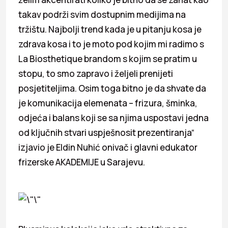
takav podrži svim dostupnim medijima na
tržištu. Najbolji trend kada je u pitanju kosa je
zdrava kosa i to je moto pod kojim mi radimo s
La Biosthetique brandom s kojim se pratim u
stopu, to smo zapravo i željeli prenijeti
posjetiteljima. Osim toga bitno je da shvate da
je komunikacija elemenata – frizura, šminka,
odjeća i balans koji se sa njima uspostavi jedna
od ključnih stvari uspješnosit prezentiranja“
izjavio je Eldin Nuhić onivač i glavni edukator
frizerske AKADEMIJE u Sarajevu.