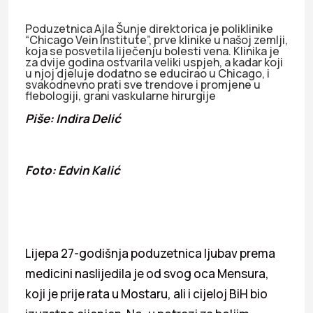
Poduzetnica Ajla Šunje direktorica je poliklinike
“Chicago Vein Institute”, prve klinike u našoj zemlji,
koja se posvetila liječenju bolesti vena. Klinika je
za dvije godina ostvarila veliki uspjeh, a kadar koji
u njoj djeluje dodatno se educirao u Chicago, i
svakodnevno prati sve trendove i promjene u
flebologiji, grani vaskularne hirurgije
Piše: Indira Delić
Foto: Edvin Kalić
Lijepa 27-godišnja poduzetnica ljubav prema
medicini naslijedila je od svog oca Mensura,
koji je prije rata u Mostaru, ali i cijeloj BiH bio