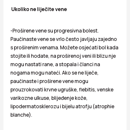
Ukoliko ne liječite vene
-Proširene vene su progresivna bolest.
Paučinaste vene se vrlo često javljaju zajedno
s proširenim venama. Možete osjećati bol kada
stojite ili hodate, na proširenoj veni ili blizu nje
mogu nastati rane, a stopala i članci na
nogama mogu nateći. Ako se ne liječe,
paučinaste i proširene vene mogu
prouzrokovati krvne ugruške, ﬂebitis, venske
varikozne ulkuse, blijeđenje kože,
lipodermatosklerozu i bijelu atrofju (atrophie
blanche).