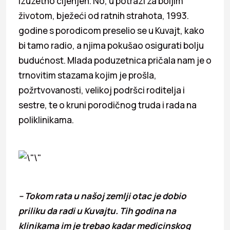
izuzetno cijenjen. No, u potrazi za boljim
životom, bježeći od ratnih strahota, 1993.
godine s porodicom preselio se u Kuvajt, kako
bi tamo radio, a njima pokušao osigurati bolju
budućnost. Mlada poduzetnica pričala nam je o
trnovitim stazama kojim je prošla,
požrtvovanosti, velikoj podršci roditelja i
sestre, te o kruni porodičnog truda i rada na
poliklinikama.
– Tokom rata u našoj zemlji otac je dobio
priliku da radi u Kuvajtu. Tih godina na
klinikama im je trebao kadar medicinskog