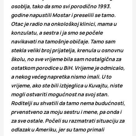
osoblja, tako da smo svi porodično 1993.
godine napustili Mostar i preselili se tamo.
Otac je radio na onkološkoj klinici, mama u
konzulatu, a sestra i ja smo se počele
navikavati na tamošnje običaje. Tamo sam
stekla veliki broj prijatelja, krenula u osnovnu
školu, no sve vrijeme bila sam nostalgična za
ostatkom porodice u BiH. Vrijeme je odmicalo,
a nekog većeg napretka nismo imali. U to
vrijeme, ako ste bili izbjeglica u Kuvajtu, niste
mogli ostvariti mogućnost na svoj stan.
Roditelji su shvatili da tamo nema budućnosti,
prvenstveno za moju sestru i mene, pa onda i
za sve ostale. Počeli su razmatrati situaciju za
odlazak u Ameriku, jer su tamo primali