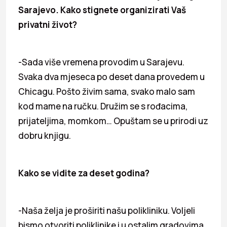
Sarajevo. Kako stignete organizirati Vaš
privatni život?
-Sada više vremena provodim u Sarajevu.
Svaka dva mjeseca po deset dana provedem u
Chicagu. Pošto živim sama, svako malo sam
kod mame na ručku. Družim se s rođacima,
prijateljima, momkom… Opuštam se u prirodi uz
dobru knjigu.
Kako se vidite za deset godina?
-Naša želja je proširiti našu polikliniku. Voljeli
bismo otvoriti poliklinike i u ostalim gradovima