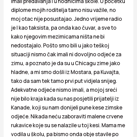
imali predavanja i u hodnicima škole. U početku
diplome mojih roditelja tamo nisu važile, no
moj otac nije posustajao. Jedno vrijeme radio
je I kao taksista, pa onda kao čuvar, a sve to
kako njegovim mezimicama ništa ne bi
nedostajalo. Pošto smo bili u jako teškoj
situaciji nismo čak imali ni dovoljno odjeće za
zimu, a poznato je da su u Chicagu zime jako
hladne, a mi smo došli iz Mostara, pa Kuvajta,
tako da sam tek tamo prvi put vidjela snijeg.
Adekvatne odjeće nismo imali, a mojoj sreći
nije bilo kraja kada su nas posjetili prijatelji iz
Kanade, koji su nam donijeli pune kese zimske
odjeće. Nikada neću zaboraviti malene crvene
rukavice koje su se nalazile u toj kesi. Mama me
vodila u školu, pa bismo onda obje stavile po