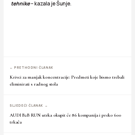
tehnike
– kazala je Šunje.
← PRETHODNI ČLANAK
Krivci za manjak koncentracije: Predmeti koje bismo trebali
eliminirati s radnog stola
SLJEDEĆI ČLANAK →
AUDI B2B RUN utrka okupit će 86 kompanija i preko 600
trkača