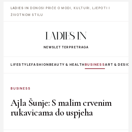
LADIES IN
DONOSI PRIČE O MODI, KULTURI, LJEPOTI I
ŽIVOTNOM STILU
NEWSLETTER
PRETRAGA
LIFESTYLE
FASHION
BEAUTY & HEALTH
BUSINESS
ART & DESIG
BUSINESS
Ajla Šunje: S malim crvenim
rukavicama do uspjeha