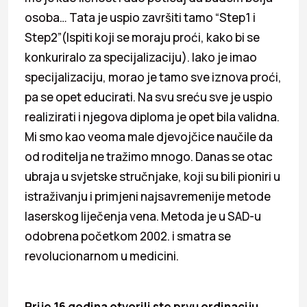
osoba… Tata je uspio završiti tamo “Step1 i
Step2”(Ispiti koji se moraju proći, kako bi se
konkuriralo za specijalizaciju). Iako je imao
specijalizaciju, morao je tamo sve iznova proći,
pa se opet educirati. Na svu sreću sve je uspio
realizirati i njegova diploma je opet bila validna.
Mi smo kao veoma male djevojčice naučile da
od roditelja ne tražimo mnogo. Danas se otac
ubraja u svjetske stručnjake, koji su bili pioniri u
istraživanju i primjeni najsavremenije metode
laserskog liječenja vena. Metoda je u SAD-u
odobrena početkom 2002. i smatra se
revolucionarnom u medicini.
Prije 16 godina otvorili ste prvu
ordinaciju