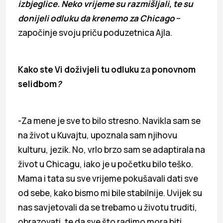
izbjeglice. Neko vrijeme su razmišljali, te su
donijeli odluku da krenemo za Chicago
–
započinje svoju priču poduzetnica Ajla.
Kako ste Vi doživjeli tu odluku z
a
ponovnom
selidbom
?
-Za mene je sve to bilo stresno. Navikla sam se
na život u Kuvajtu, upoznala sam njihovu
kulturu, jezik. No, vrlo brzo sam se adaptirala na
život u Chicagu, iako je u početku bilo teško.
Mama i tata su sve vrijeme pokušavali dati sve
od sebe, kako bismo mi bile stabilnije. Uvijek su
nas savjetovali da se trebamo u životu truditi,
obrazovati, te da sve što radimo mora biti