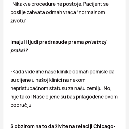
-Nikakve procedure ne postoje. Pacijent se
poslije zahvata odmah vraća “normalnom
životu”
Imaju li ljudi predrasude prema
privatnoj
praksi?
-Kada vide ime naše klinike odmah pomisle da
su cijene u našoj klinici na nekom
nepristupačnom statusu za našu zemlju. No,
nije tako! Naše cijene su baš prilagođene ovom
području.
S obzirom na to da živite na relaciji
Chicago-