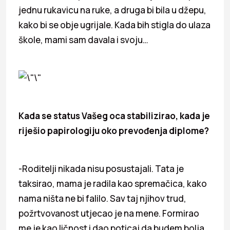
jednu rukavicu na ruke, a druga bi bila u džepu,
kako bi se obje ugrijale. Kada bih stigla do ulaza
škole, mami sam davala i svoju…
Kada se status Vašeg oca stabilizirao,
kada je
riješio papirologiju oko prevođenja diplome?
-Roditelji nikada nisu posustajali. Tata je
taksirao, mama je radila kao spremačica, kako
nama ništa ne bi falilo. Sav taj njihov trud,
požrtvovanost utjecao je na mene. Formirao
me je kao ličnost i dao poticaj da budem bolja