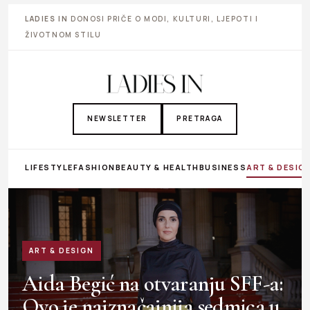
LADIES IN
DONOSI PRIČE O MODI, KULTURI, LJEPOTI I
ŽIVOTNOM STILU
NEWSLETTER
PRETRAGA
LIFESTYLE
FASHION
BEAUTY & HEALTH
BUSINESS
ART & DESIG
ART & DESIGN
Aida Begić na otvaranju SFF-a:
Ovo je najznačajnija sedmica u