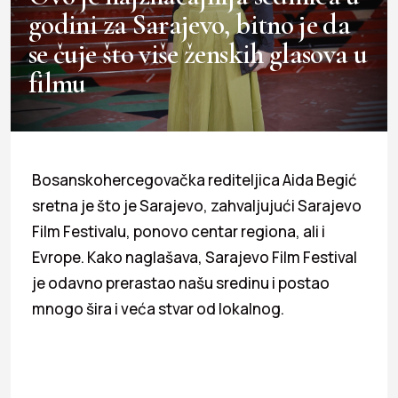
godini za Sarajevo, bitno je da
se čuje što više ženskih glasova u
filmu
Bosanskohercegovačka rediteljica Aida Begić
sretna je što je Sarajevo, zahvaljujući Sarajevo
Film Festivalu, ponovo centar regiona, ali i
Evrope. Kako naglašava, Sarajevo Film Festival
je odavno prerastao našu sredinu i postao
mnogo šira i veća stvar od lokalnog.