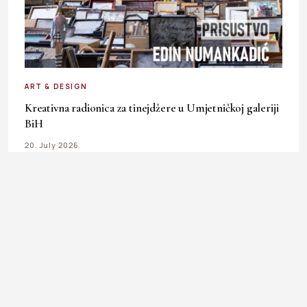
ART & DESIGN
Kreativna radionica za tinejdžere u Umjetničkoj galeriji
BiH
20. July 2026.
Ladies In okuplja priče o modi, kulturi, ljepoti, businessu i
svakodnevnim temama koje inspirišu, informišu i prate
ritam savremene žene.