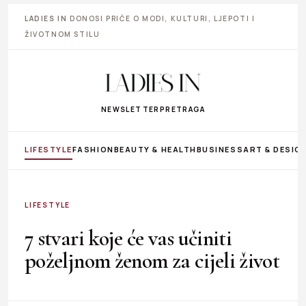
LADIES IN
DONOSI PRIČE O MODI, KULTURI, LJEPOTI I
ŽIVOTNOM STILU
NEWSLETTER
PRETRAGA
LIFESTYLE
FASHION
BEAUTY & HEALTH
BUSINESS
ART & DESIG
LIFESTYLE
7 stvari koje će vas učiniti
poželjnom ženom za cijeli život