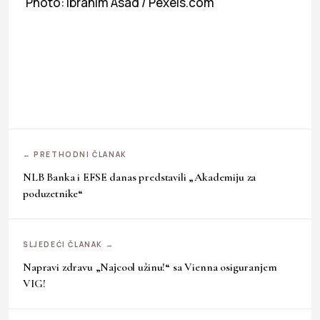
Photo: Ibrahim Asad / Pexels.com
← PRETHODNI ČLANAK
NLB Banka i EFSE danas predstavili „Akademiju za
poduzetnike“
SLJEDEĆI ČLANAK →
Napravi zdravu „Najcool užinu!“ sa Vienna osiguranjem
VIG!