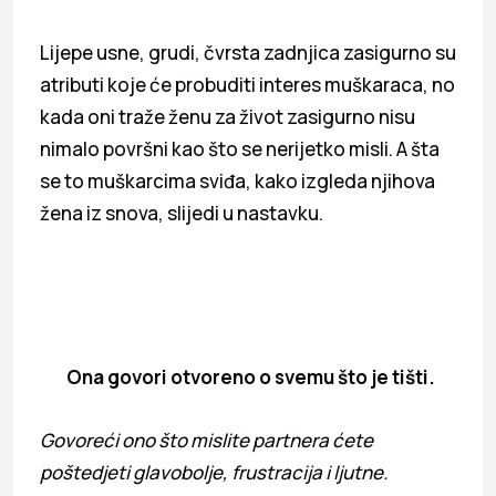
Lijepe usne, grudi, čvrsta zadnjica zasigurno su
atributi koje će probuditi interes muškaraca, no
kada oni traže ženu za život zasigurno nisu
nimalo površni kao što se nerijetko misli. A šta
se to muškarcima sviđa, kako izgleda njihova
žena iz snova, slijedi u nastavku.
Ona govori otvoreno o svemu što je tišti.
Govoreći ono što mislite partnera ćete
poštedjeti glavobolje, frustracija i ljutne.