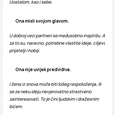
Uostalom, kao i sebe.
Ona misli svojom glavom.
U dobroj vezi partneri se međusobno inspirišu. A
za to su, naravno, potrebne vlastite ideje, ciljevi,
prijatelji i hobiji.
Ona nije uvijek predvidiva.
I žena iz snova može biti lošeg raspoloženja, ili
se za neku ideju nevjerovatno strastveno
zainteresovati. To je čini ljudskim i dražesnim
bićem.