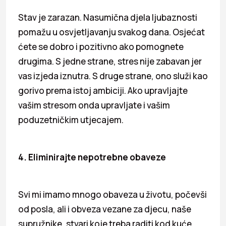
Stav je zarazan. Nasumična djela ljubaznosti
pomažu u osvjetljavanju svakog dana. Osjećat
ćete se dobro i pozitivno ako pomognete
drugima. S jedne strane, stres nije zabavan jer
vas izjeda iznutra. S druge strane, ono služi kao
gorivo prema istoj ambiciji. Ako upravljajte
vašim stresom onda upravljate i vašim
poduzetničkim utjecajem.
4. Eliminirajte nepotrebne obaveze
Svi mi imamo mnogo obaveza u životu, počevši
od posla, ali i obveza vezane za djecu, naše
supružnike, stvari koje treba raditi kod kuće,