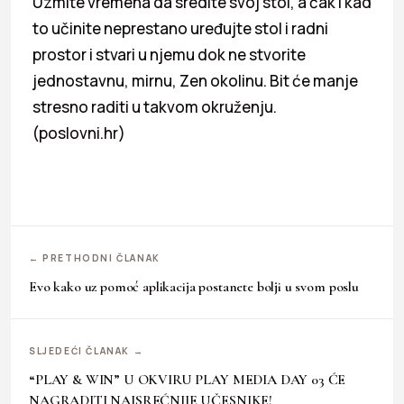
Uzmite vremena da sredite svoj stol, a čak i kad
to učinite neprestano uređujte stol i radni
prostor i stvari u njemu dok ne stvorite
jednostavnu, mirnu, Zen okolinu. Bit će manje
stresno raditi u takvom okruženju.
(poslovni.hr)
← PRETHODNI ČLANAK
Evo kako uz pomoć aplikacija postanete bolji u svom poslu
SLJEDEĆI ČLANAK →
“PLAY & WIN” U OKVIRU PLAY MEDIA DAY 03 ĆE
NAGRADITI NAJSREĆNIJE UČESNIKE!