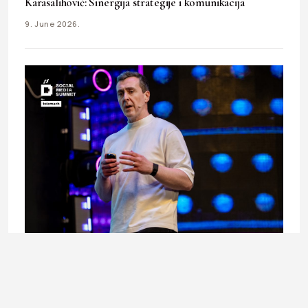
Karasalihović: Sinergija strategije i komunikacija
9. June 2026.
BUSINESS
Michael Corcoran u Sarajevu: Šta brendovi mogu
naučiti od Ryanaira?