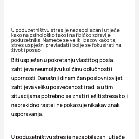
U poduzetništvu stres je nezaobilazan i utječe
kako na psihološko tako i na fizičko zdravlje
poduzetnika. Nameće se veliki izazov kako taj
stres uspješni prevladati i bolje se fokusirati na
život i posao
Biti uspješan u pokretanju vlastitog posla
zahtijeva neumoljivu količinu odlučnosti i
upornosti. Današnji dinamičan poslovni svijet
zahtijeva veliku posvećenost i rad, a u tim
situacijama potrebno se znati riješiti stresa koji
neprekidno raste i ne pokazuje nikakav znak
usporavanja.
U poduzetništvu stres je nezaobilazan i utječe