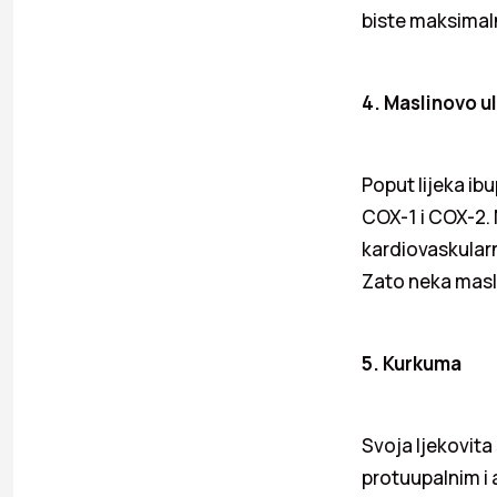
biste maksimaln
4. Maslinovo ul
Poput lijeka ib
COX-1 i COX-2.
kardiovaskularn
Zato neka masl
5. Kurkuma
Svoja ljekovit
protuupalnim i