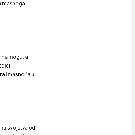
ja masnoga
i ne mogu, a
tojci
era i masnoća u
lna svojstva od