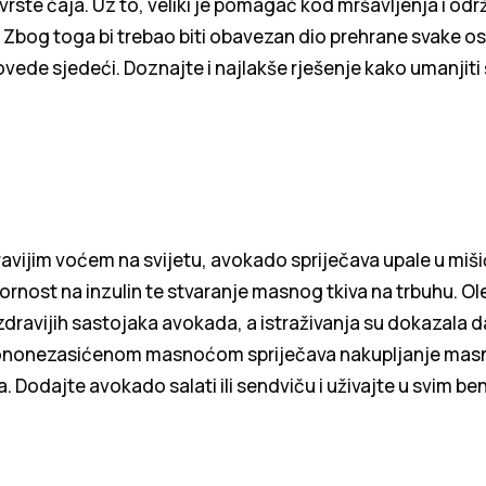
 vrste čaja. Uz to, veliki je pomagač kod mršavljenja i od
. Zbog toga bi trebao biti obavezan dio prehrane svake o
vede sjedeći. Doznajte i najlakše rješenje kako umanjiti
avijim voćem na svijetu, avokado spriječava upale u miš
rnost na inzulin te stvaranje masnog tkiva na trbuhu. Ole
zdravijih sastojaka avokada, a istraživanja su dokazala 
nonezasićenom masnoćom spriječava nakupljanje masn
. Dodajte avokado salati ili sendviču i uživajte u svim b