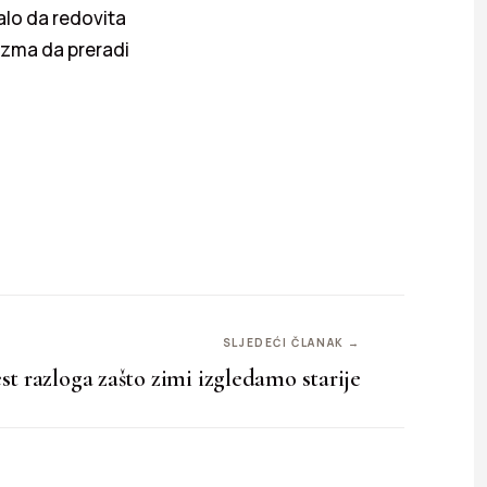
alo da redovita
izma da preradi
SLJEDEĆI ČLANAK →
st razloga zašto zimi izgledamo starije