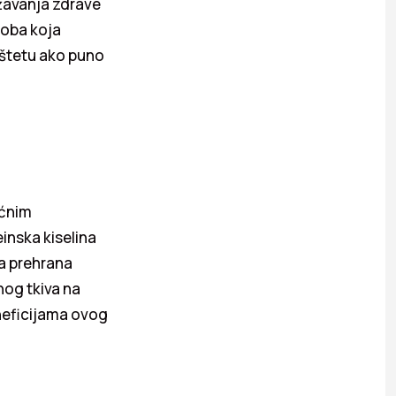
ržavanja zdrave
soba koja
 štetu ako puno
ićnim
inska kiselina
da prehrana
og tkiva na
eneficijama ovog