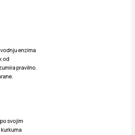
oizvodnju enzima
k od
zumira pravilno.
hrane.
 po svojim
a kurkuma