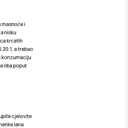
s masnoće i
 a nisku
ca krcatih
 20:1, a trebao
ti konzumaciju
a riba poput
upite cjelovite
emenke lana