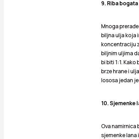
9. Riba bogat
Mnoga prerađena
biljna ulja koj
koncentraciju 
biljnim uljima 
bi biti 1:1. Ka
brze hrane i ul
lososa jedan j
10. Sjemenke 
Ova namirnica br
sjemenke lana i