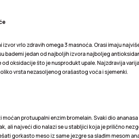
oće
jni izvor vrlo zdravih omega 3 masnoća. Orasi imaju najvi
u bademi jedan od najboljih izvora najboljeg antioksida
ce od oksidacije što je nusprodukt upale. Najzdravija varij
oliko vrsta nezasoljenog orašastog voća i sjemenki.
i moćan protuupalni enzim bromelain. Svaki dio ananasa 
k, ali najveći dio nalazi se u stabljici koja je prilično nez
ešati gorkasto meso iz same jezgre sa slađim mesom an