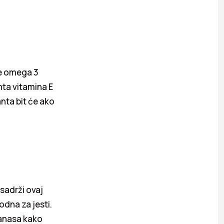
še omega 3
nta vitamina E
anta bit će ako
sadrži ovaj
godna za jesti.
anasa kako