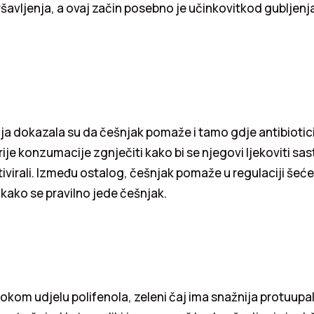
avljenja, a ovaj začin posebno je učinkovitkod gubljen
nja dokazala su da češnjak pomaže i tamo gdje antibiotic
rije konzumacije zgnječiti kako bi se njegovi ljekoviti sas
virali. Između ostalog, češnjak pomaže u regulaciji šeć
 i kako se pravilno jede češnjak.
sokom udjelu polifenola, zeleni čaj ima snažnija protuupa