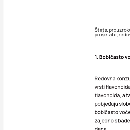
Šteta, prouzrok
prošetate, redo
1. Bobičasto v
Redovna konzum
vrsti flavonoid
flavonoida, a t
pobjeđuju slob
bobičasto voće 
zajedno s badem
dana.