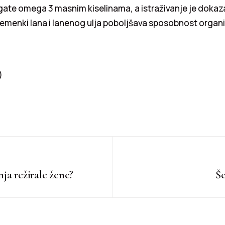
gate omega 3 masnim kiselinama, a istraživanje je dokaz
emenki lana i lanenog ulja poboljšava sposobnost organ
)
nja režirale žene?
Še