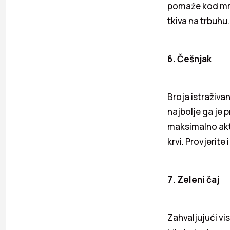
pomaže kod mrš
tkiva na trbuhu.
6. Češnjak
Broja istraživa
najbolje ga je p
maksimalno akti
krvi. Provjerite
7. Zeleni čaj
Zahvaljujući vi