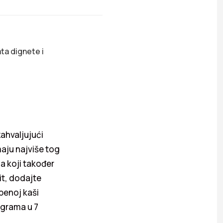
ta dignete i
ahvaljujući
maju najviše tog
a koji također
it, dodajte
benoj kaši
ograma u 7