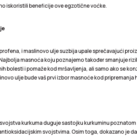
o iskoristili beneficije ove egzotične voćke.
je
uprofena, i maslinovo ulje suzbija upale sprečavajući pr
 Najbolja masnoća koju poznajemo također smanjuje rizi
ih bolesti i pomaže kod mršavljenja, ali samo ako se kon
inovo ulje bude vaš prvi izbor masnoće kod pripremanja 
a svojstva kurkuma duguje sastojku kurkuminu poznatom
 antioksidacijskim svojstvima. Osim toga, dokazano je d