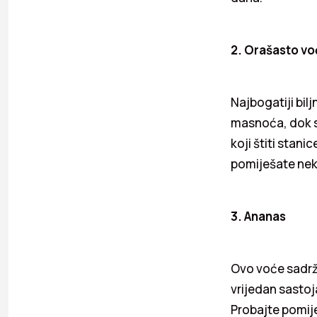
2. Orašasto v
Najbogatiji bil
masnoća, dok s
koji štiti stani
pomiješate nek
3. Ananas
Ovo voće sadrž
vrijedan sastoja
Probajte pomij