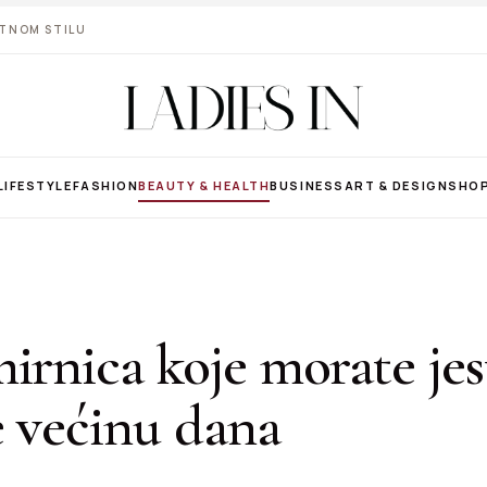
VOTNOM STILU
LIFESTYLE
FASHION
BEAUTY & HEALTH
BUSINESS
ART & DESIGN
SHO
irnica koje morate jes
e većinu dana