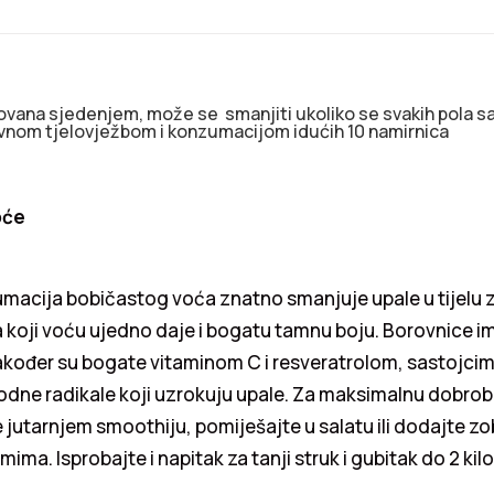
ovana sjedenjem, može se smanjiti ukoliko se svakih pola sa
vnom tjelovježbom i konzumacijom idućih 10 namirnica
oće
acija bobičastog voća znatno smanjuje upale u tijelu z
a koji voću ujedno daje i bogatu tamnu boju. Borovnice i
akođer su bogate vitaminom C i resveratrolom, sastojcim
odne radikale koji uzrokuju upale. Za maksimalnu dobrob
jutarnjem smoothiju, pomiješajte u salatu ili dodajte zo
ima. Isprobajte i napitak za tanji struk i gubitak do 2 kil