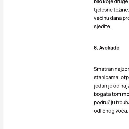
bilo koje druge
tjelesne težine
većinu dana pro
sjedite.
8. Avokado
Smatran najzdr
stanicama, otpo
jedan je od naj
bogata tom mo
području trbuha
odličnog voća.