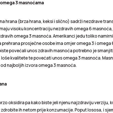
a omega 3 masnoćama
 hrana (brza hrana, keksi i slično) sadrži nezdrave tran
a imaju visoku koncentraciju nezdravih omega 6 masnoća,
zdravih omega 3 masnoća. Amerikanci jedu toliko namirni
da prehrana prosječne osobe ima omjer omega 3 i omega 6
ko biste povećali unos zdravih masnoća potrebno je smanji
ja loše kvalitete te povećati unos omega 3 masnoća. Masn
e od najboljih izvora omega 3 masnoća.
lana
zo oksidira pa kako biste jeli njenu najzdraviju verziju, k
 zdrobite ih netom prije konzumacije. Poput lososa, i sj