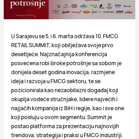
potrošnje
U Sarajevu se 5. i 6. marta održava 10. FMCG
RETAIL SUMMIT, koji obilježava svoje prvo
desetljeće. Najznačajnija konferencija
posvećena robi široke potrošnje sa sobom je
donijela deset godina inovacija, razmjene
ideja i razvoja u FMCG sektoru, te se
pozicionirala kao nezaobilazni događaj koji
okuplja vodeće stručnjake, lidere najvećih i
najjačih kompanija iz BiH i regije, kao i sve one
koji posluju u ovom segmentu. Summit je
postao platforma za prezentaciju najnovijih
trendova, strategija i praksi u FMCG industriji.