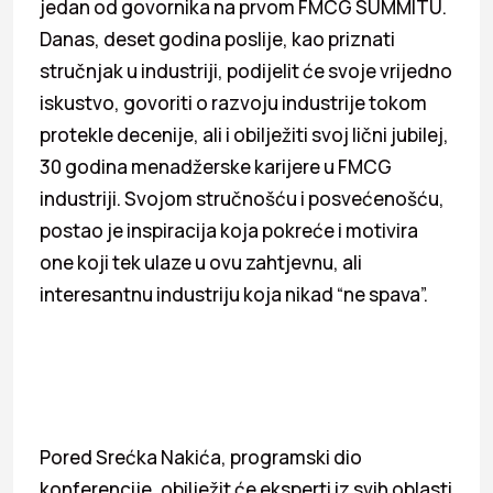
jedan od govornika na prvom FMCG SUMMITU.
Danas, deset godina poslije, kao priznati
stručnjak u industriji, podijelit će svoje vrijedno
iskustvo, govoriti o razvoju industrije tokom
protekle decenije, ali i obilježiti svoj lični jubilej,
30 godina menadžerske karijere u FMCG
industriji. Svojom stručnošću i posvećenošću,
postao je inspiracija koja pokreće i motivira
one koji tek ulaze u ovu zahtjevnu, ali
interesantnu industriju koja nikad “ne spava”.
Pored Srećka Nakića, programski dio
konferencije, obilježit će eksperti iz svih oblasti