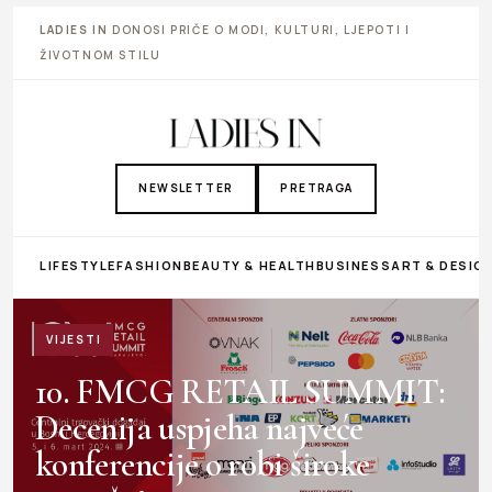
LADIES IN
DONOSI PRIČE O MODI, KULTURI, LJEPOTI I
ŽIVOTNOM STILU
NEWSLETTER
PRETRAGA
LIFESTYLE
FASHION
BEAUTY & HEALTH
BUSINESS
ART & DESIG
VIJESTI
10. FMCG RETAIL SUMMIT:
Decenija uspjeha najveće
konferencije o robi široke