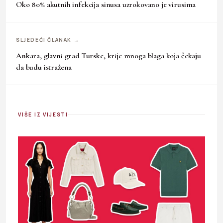
Oko 80% akutnih infekcija sinusa uzrokovano je virusima
SLJEDEĆI ČLANAK →
Ankara, glavni grad Turske, krije mnoga blaga koja čekaju
da budu istražena
VIŠE IZ VIJESTI