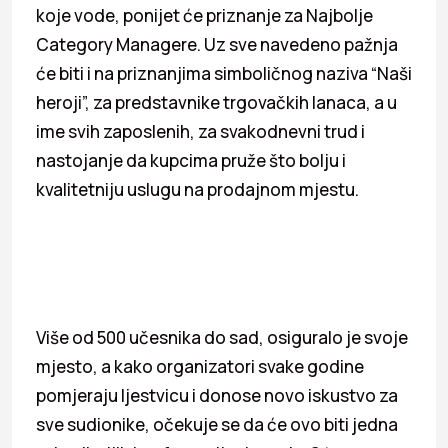
koje vode, ponijet će priznanje za Najbolje
Category Managere. Uz sve navedeno pažnja
će biti i na priznanjima simboličnog naziva “Naši
heroji”, za predstavnike trgovačkih lanaca, a u
ime svih zaposlenih, za svakodnevni trud i
nastojanje da kupcima pruže što bolju i
kvalitetniju uslugu na prodajnom mjestu.
Više od 500 učesnika do sad, osiguralo je svoje
mjesto, a kako organizatori svake godine
pomjeraju ljestvicu i donose novo iskustvo za
sve sudionike, očekuje se da će ovo biti jedna