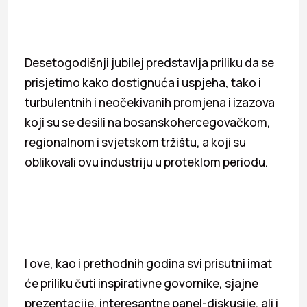
Desetogodišnji jubilej predstavlja priliku da se
prisjetimo kako dostignuća i uspjeha, tako i
turbulentnih i neočekivanih promjena i izazova
koji su se desili na bosanskohercegovačkom,
regionalnom i svjetskom tržištu, a koji su
oblikovali ovu industriju u proteklom periodu.
I ove, kao i prethodnih godina svi prisutni imat
će priliku čuti inspirativne govornike, sjajne
prezentacije, interesantne panel-diskusije, ali i