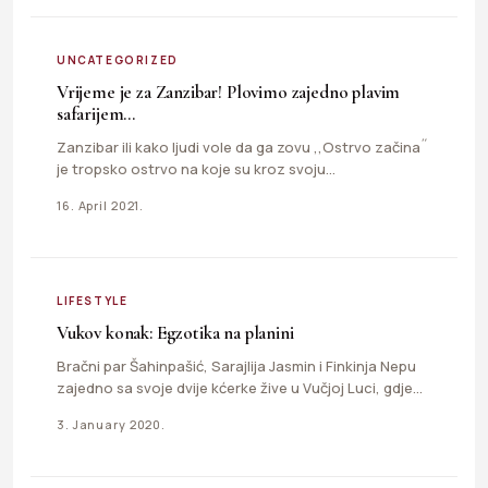
UNCATEGORIZED
Vrijeme je za Zanzibar! Plovimo zajedno plavim
safarijem…
Zanzibar ili kako ljudi vole da ga zovu ,,Ostrvo začina˝
je tropsko ostrvo na koje su kroz svoju…
16. April 2021.
LIFESTYLE
Vukov konak: Egzotika na planini
Bračni par Šahinpašić, Sarajlija Jasmin i Finkinja Nepu
zajedno sa svoje dvije kćerke žive u Vučjoj Luci, gdje…
3. January 2020.