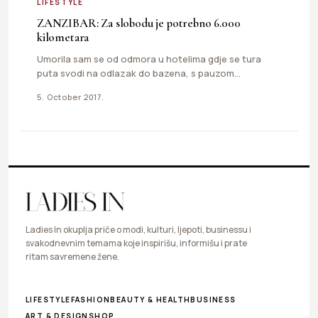
LIFESTYLE
ZANZIBAR: Za slobodu je potrebno 6.000
kilometara
Umorila sam se od odmora u hotelima gdje se tura
puta svodi na odlazak do bazena, s pauzom…
5. October 2017.
Ladies In okuplja priče o modi, kulturi, ljepoti, businessu i
svakodnevnim temama koje inspirišu, informišu i prate
ritam savremene žene.
LIFESTYLE
FASHION
BEAUTY & HEALTH
BUSINESS
ART & DESIGN
SHOP