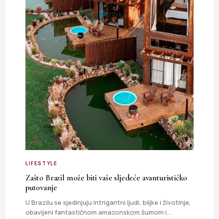
LIFESTYLE
Zašto Brazil može biti vaše sljedeće avanturističko
putovanje
U Brazilu se sjedinjuju intrigantni ljudi, biljke i životinje,
obavijeni fantastičnom amazonskom šumom i