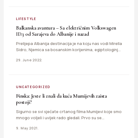
LIFESTYLE
Balkanska avantura – Sa električnim Volkswagen
ID.3 od Sarajeva do Albanije i nazad
Prelijepa Albanija destinacija je na koju nas vodi Mirella
Sidro, Njemica sa bosanskim korijenima, egiptologinja,
koptologinja i historičarka,…
29. June 2022.
UNCATEGORIZED
Finska: Jeste li znali da kuća Mumijevih zaista
postoji?
Sigurno se svi sjećate crtanog filma Mumijevi koje smo
mnogo voljeli i uvijek rado gledali. Prvo su se…
9. May 2021.