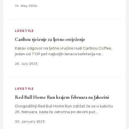
predivnim tropskim oceanima. Ovo…
10. May 2024.
LIFESTYLE
Caribou rješenje za ljetno osvježenje
Kakav odgovor na ljetne vrućine nudi Caribou Coffee,
jedan od TOP pet najboljih lanaca kafeterija na
svijetu... Ljeto…
20. July 2023.
LIFESTYLE
Red Bull Home Run krajem februara na Jahorini
Ovogodišnji Red Bull Home Run održat će se u subotu
25. februara, kada će Jahorina po deveti put…
30. January 2023.