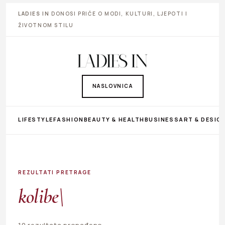
LADIES IN
DONOSI PRIČE O MODI, KULTURI, LJEPOTI I
ŽIVOTNOM STILU
NASLOVNICA
LIFESTYLE
FASHION
BEAUTY & HEALTH
BUSINESS
ART & DESIG
REZULTATI PRETRAGE
kolibe\
10 rezultata pronađeno